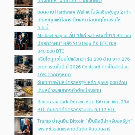
ป้องกันให้ “จนช้าลง” จากเงินเฟ้อ
ยอดขาย Hardware Wallet ในรัสเซียพุ่งสูง 2 เท่า
นักลงทุนแห่ถือคริปโตเอง ก่อนกฎใหม่เริ่มใช้
ก.ย.นี้
Michael Saylor ลั่น “มีแค่ Satoshi ที่ขาย Bitcoin
น้อยกว่าผม” หลัง Strategy ถือ BTC ทะลุ
840,000 BTC
คริปโตถูกขโมยไปแล้วกว่า $1,200 ล้าน จาก 276
เหตุการณ์ในปี ปี 2026 Coldcard คิดเป็นสัดส่วน
10% จากทั้งหมด
จีนเทขายพันธบัตรสหรัฐฯเหลือ $659,000 ล้าน
เดินหน้าสะสมทองคำต่อเนื่องแทน
Block ของ Jack Dorsey ช้อน Bitcoin เพิ่ม 234
BTC ดันยอดถือครองรวมแตะ 9,117 BTC
Trump ย้ำจุดยืน Bitcoin “เป็นสิ่งดีสำหรับสหรัฐฯ”
เพราะช่วยลดแรงกดดันต่อเงินดอลลาร์