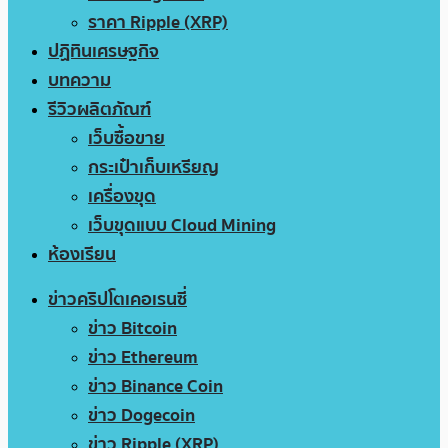
ราคา Ripple (XRP)
ปฏิทินเศรษฐกิจ
บทความ
รีวิวผลิตภัณฑ์
เว็บซื้อขาย
กระเป๋าเก็บเหรียญ
เครื่องขุด
เว็บขุดแบบ Cloud Mining
ห้องเรียน
ข่าวคริปโตเคอเรนซี่
ข่าว Bitcoin
ข่าว Ethereum
ข่าว Binance Coin
ข่าว Dogecoin
ข่าว Ripple (XRP)