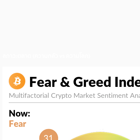
สภาวะตลาด (ความกลัว vs ความโลภ)