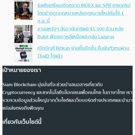
รัสเซียเตรียมเปิดตลาด MOEX และ SPB เทรดคริป
โตอย่างถูกกฎหมายหลังกฎหมายใหม่เริ่มใช้ 1
ก.ย. นี้
ศาลสหรัฐฯ สั่งอายัดทรัพย์ $1,500 ล้าน หลัง
Bybit ฟ้องเกาหลีเหนือและกลุ่ม Lazarus
เปิดบัญชี Bitkub ง่ายขึ้นอีกขั้น ยืนยันตัวตนผ่าน
ThaID ได้แล้ว
เป้าหมายของเรา
Siam Blockchain มุ่งมั่นที่จะช่วยนำเสนอสารเกี่ยวกับ
Cryptocurrency และเทคโนโลยีบล็อกเชนเพื่อคนไทย ในภาษาไทย เรา
รวบรวมข้อมูลส่วนใหญ่จากเว็บไซต์และเว็บบอร์ดต่างประเทศและนำมา
แปลส่งตรงถึงฟีดคุณ
เกี่ยวกับเว็บไซต์นี้