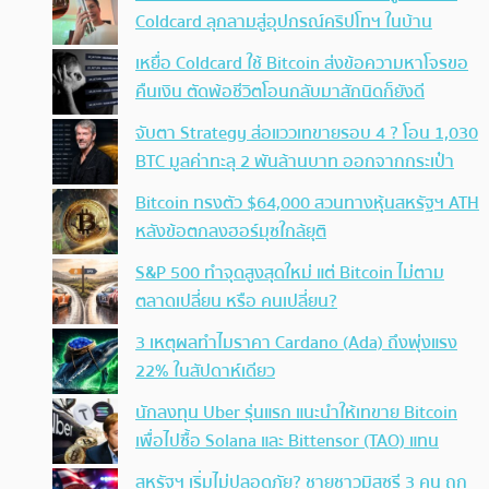
Coldcard ลุกลามสู่อุปกรณ์คริปโทฯ ในบ้าน
เหยื่อ Coldcard ใช้ Bitcoin ส่งข้อความหาโจรขอ
คืนเงิน ตัดพ้อชีวิตโอนกลับมาสักนิดก็ยังดี
จับตา Strategy ส่อแววเทขายรอบ 4 ? โอน 1,030
BTC มูลค่าทะลุ 2 พันล้านบาท ออกจากกระเป๋า
Bitcoin ทรงตัว $64,000 สวนทางหุ้นสหรัฐฯ ATH
หลังข้อตกลงฮอร์มุซใกล้ยุติ
S&P 500 ทำจุดสูงสุดใหม่ แต่ Bitcoin ไม่ตาม
ตลาดเปลี่ยน หรือ คนเปลี่ยน?
3 เหตุผลทำไมราคา Cardano (Ada) ถึงพุ่งแรง
22% ในสัปดาห์เดียว
นักลงทุน Uber รุ่นแรก แนะนำให้เทขาย Bitcoin
เพื่อไปซื้อ Solana และ Bittensor (TAO) แทน
สหรัฐฯ เริ่มไม่ปลอดภัย? ชายชาวมิสซูรี 3 คน ถูก