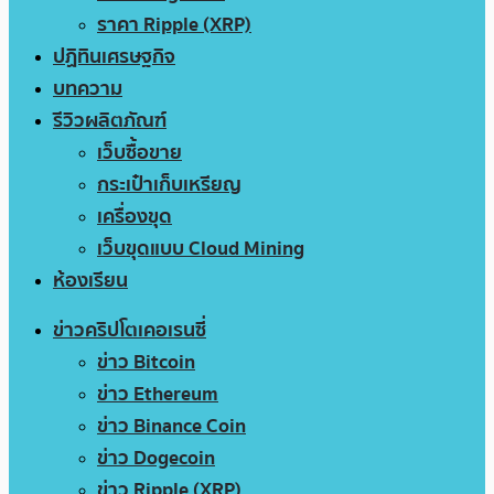
ราคา Ripple (XRP)
ปฏิทินเศรษฐกิจ
บทความ
รีวิวผลิตภัณฑ์
เว็บซื้อขาย
กระเป๋าเก็บเหรียญ
เครื่องขุด
เว็บขุดแบบ Cloud Mining
ห้องเรียน
ข่าวคริปโตเคอเรนซี่
ข่าว Bitcoin
ข่าว Ethereum
ข่าว Binance Coin
ข่าว Dogecoin
ข่าว Ripple (XRP)