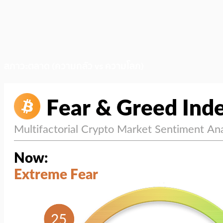
สภาวะตลาด (ความกลัว vs ความโลภ)