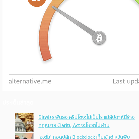
ประเด็นล่าสุด
Bitwise ฟันธง คริปโตจะไม่เป็นไร แม้สัปดาห์นี้ร่าง
กฎหมาย Clarity Act จะโหวตไม่ผ่าน
‘อ.ตั๊ม’ ถอดปลั้ก Blockclock เก็บเข้าตู้ หวั่นพิษ