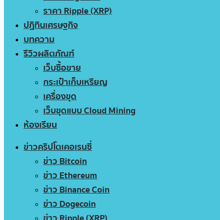
ราคา Ripple (XRP)
ปฏิทินเศรษฐกิจ
บทความ
รีวิวผลิตภัณฑ์
เว็บซื้อขาย
กระเป๋าเก็บเหรียญ
เครื่องขุด
เว็บขุดแบบ Cloud Mining
ห้องเรียน
ข่าวคริปโตเคอเรนซี่
ข่าว Bitcoin
ข่าว Ethereum
ข่าว Binance Coin
ข่าว Dogecoin
ข่าว Ripple (XRP)