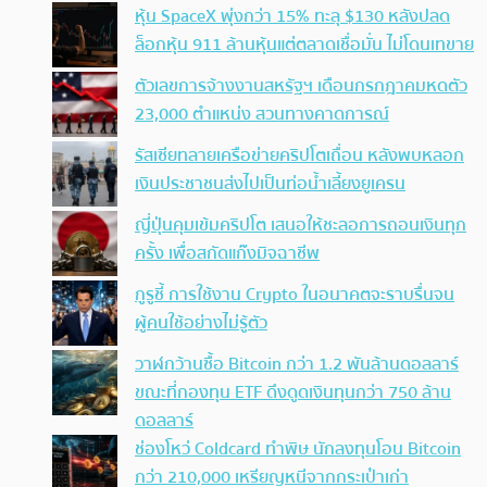
หุ้น SpaceX พุ่งกว่า 15% ทะลุ $130 หลังปลด
ล็อกหุ้น 911 ล้านหุ้นแต่ตลาดเชื่อมั่น ไม่โดนเทขาย
ตัวเลขการจ้างงานสหรัฐฯ เดือนกรกฎาคมหดตัว
23,000 ตำแหน่ง สวนทางคาดการณ์
รัสเซียทลายเครือข่ายคริปโตเถื่อน หลังพบหลอก
เงินประชาชนส่งไปเป็นท่อน้ำเลี้ยงยูเครน
ญี่ปุ่นคุมเข้มคริปโต เสนอให้ชะลอการถอนเงินทุก
ครั้ง เพื่อสกัดแก๊งมิจฉาชีพ
กูรูชี้ การใช้งาน Crypto ในอนาคตจะราบรื่นจน
ผู้คนใช้อย่างไม่รู้ตัว
วาฬกว้านซื้อ Bitcoin กว่า 1.2 พันล้านดอลลาร์
ขณะที่กองทุน ETF ดึงดูดเงินทุนกว่า 750 ล้าน
ดอลลาร์
ช่องโหว่ Coldcard ทำพิษ นักลงทุนโอน Bitcoin
กว่า 210,000 เหรียญหนีจากกระเป๋าเก่า