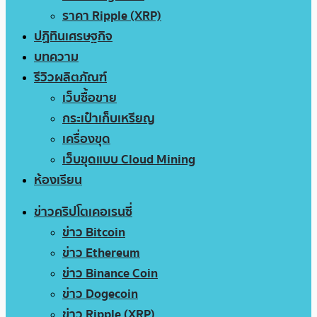
ราคา Ripple (XRP)
ปฏิทินเศรษฐกิจ
บทความ
รีวิวผลิตภัณฑ์
เว็บซื้อขาย
กระเป๋าเก็บเหรียญ
เครื่องขุด
เว็บขุดแบบ Cloud Mining
ห้องเรียน
ข่าวคริปโตเคอเรนซี่
ข่าว Bitcoin
ข่าว Ethereum
ข่าว Binance Coin
ข่าว Dogecoin
ข่าว Ripple (XRP)