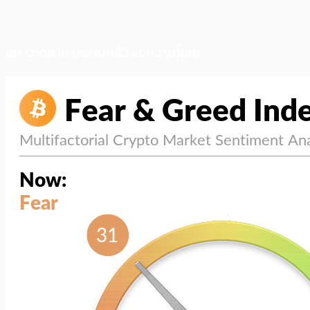
สภาวะตลาด (ความกลัว vs ความโลภ)