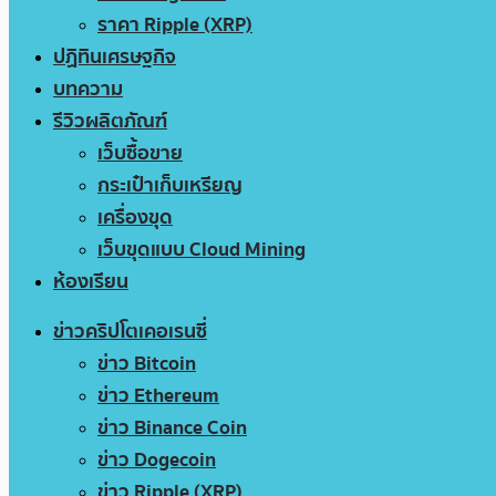
ราคา Ripple (XRP)
ปฏิทินเศรษฐกิจ
บทความ
รีวิวผลิตภัณฑ์
เว็บซื้อขาย
กระเป๋าเก็บเหรียญ
เครื่องขุด
เว็บขุดแบบ Cloud Mining
ห้องเรียน
ข่าวคริปโตเคอเรนซี่
ข่าว Bitcoin
ข่าว Ethereum
ข่าว Binance Coin
ข่าว Dogecoin
ข่าว Ripple (XRP)