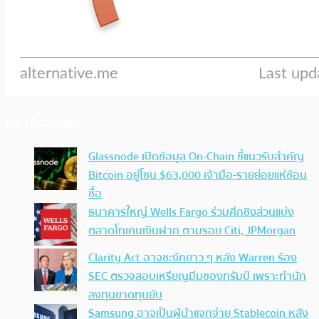
ประเด็นล่าสุด
Glassnode เปิดข้อมูล On-Chain ชี้แนวรับสำคัญ
Bitcoin อยู่โซน $63,000 เจ้ามือ-รายย่อยแห่ช้อน
ซื้อ
ธนาคารใหญ่ Wells Fargo ร่วมศึกชิงส่วนแบ่ง
ตลาดโทเคนเงินฝาก ตามรอย Citi, JPMorgan
Clarity Act อาจชะงักยาว ๆ หลัง Warren ร้อง
SEC ตรวจสอบเหรียญมีมของทรัมป์ เพราะทำนัก
ลงทุนขาดทุนยับ
Samsung อาจเป็นผู้นำแจกจ่าย Stablecoin หลัง