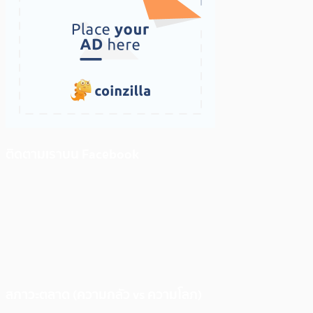
ติดตามเราบน Facebook
สภาวะตลาด (ความกลัว vs ความโลภ)