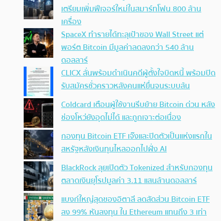
เตรียมเพิ่มฟีเจอร์ใหม่ในสมาร์ทโฟน 800 ล้าน
เครื่อง
SpaceX ทำรายได้ทะลุเป้าของ Wall Street แต่
พอร์ต Bitcoin มีมูลค่าลดลงกว่า 540 ล้าน
ดอลลาร์
CLICX ลั่นพร้อมดำเนินคดีผู้ตั้งใจบิดหนี้ พร้อมปิด
รับสมัครชั่วคราวหลังคนแห่ยื่นจนระบบล้น
Coldcard เตือนผู้ใช้งานรีบย้าย Bitcoin ด่วน หลัง
ช่องโหว่ยังอุดไม่ได้ และถูกเจาะต่อเนื่อง
กองทุน Bitcoin ETF เจ๊งและปิดตัวเป็นแห่งแรกใน
สหรัฐหลังเงินทุนไหลออกไปฝั่ง AI
BlackRock ลุยเปิดตัว Tokenized สำหรับกองทุน
ตลาดเงินยุโรปมูลค่า 3.11 แสนล้านดอลลาร์
แบงก์ใหญ่สุดของอิตาลี ลดสัดส่วน Bitcoin ETF
ลง 99% หันลงทุน ใน Ethereum แทนถึง 3 เท่า