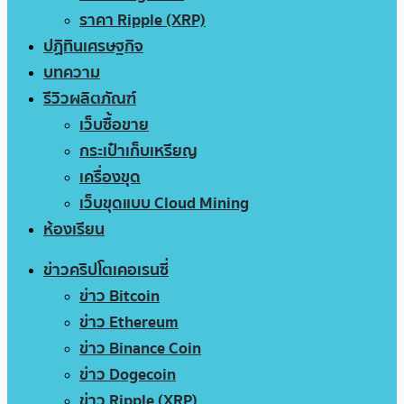
ราคา Ripple (XRP)
ปฏิทินเศรษฐกิจ
บทความ
รีวิวผลิตภัณฑ์
เว็บซื้อขาย
กระเป๋าเก็บเหรียญ
เครื่องขุด
เว็บขุดแบบ Cloud Mining
ห้องเรียน
ข่าวคริปโตเคอเรนซี่
ข่าว Bitcoin
ข่าว Ethereum
ข่าว Binance Coin
ข่าว Dogecoin
ข่าว Ripple (XRP)