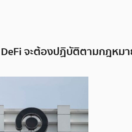
DeFi จะต้องปฏิบัติตามกฎหมายท