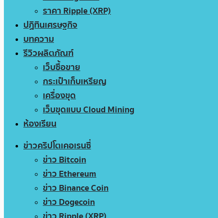
ราคา Ripple (XRP)
ปฏิทินเศรษฐกิจ
บทความ
รีวิวผลิตภัณฑ์
เว็บซื้อขาย
กระเป๋าเก็บเหรียญ
เครื่องขุด
เว็บขุดแบบ Cloud Mining
ห้องเรียน
ข่าวคริปโตเคอเรนซี่
ข่าว Bitcoin
ข่าว Ethereum
ข่าว Binance Coin
ข่าว Dogecoin
ข่าว Ripple (XRP)