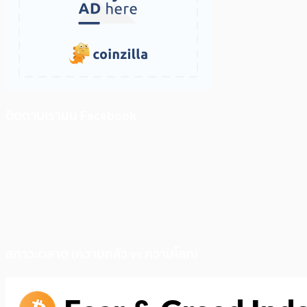
ติดตามเราบน Facebook
สภาวะตลาด (ความกลัว vs ความโลภ)