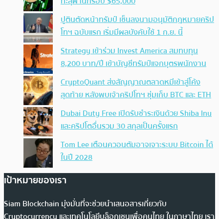
ทะลุผ่านกรอบ $65,000
ปูตินตัดหน้าทรัมป์ เซ็นลงนามอนุมัติกฎหมายคริป
โทฯ ฉบับแรก เริ่มมีผลบังคับใช้ 1 ก.ย. นี้
Strategy เข้าร่วม Invest America สมทบทุน
8,200 บาท/ปี เข้าบัญชีทรัมป์แจกบุตรพนักงาน
CryptoQuant ส่งสัญญาณตลาดหมีเข้าสู่โค้ง
สุดท้าย หลังพบเจ้าคริปโทฯ ซุ่มเก็บ BTC และ ETH
Dubai Duty Free เปิดรับชำระเงินด้วย Shiba Inu
และคริปโตอื่นรวม 30 สกุลเป็นครั้งแรก
Tom Lee เตือนควอนตัมอาจเจาะระบบ Bitcoin ได้
ในปี 2028
เป้าหมายของเรา
Siam Blockchain มุ่งมั่นที่จะช่วยนำเสนอสารเกี่ยวกับ
Cryptocurrency และเทคโนโลยีบล็อกเชนเพื่อคนไทย ในภาษาไทย เรา