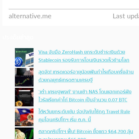
ประเด็นล่าสุด
Visa จับมือ ZeroHash ยกระดับชำระเงินด้วย
Stablecoin รองรับการโอนเงินรวดเร็วข้ามโลก
สุดจัด! เทรดเดอร์อายุน้อยฟันกำไรเกือบครึ่งล้าน
ด้วยกลยุทธ์เทรดตามเศรษฐี
‘เต๋า เศรษฐพงศ์’ งานเข้า NAS โดนแฮกเกอร์ฝัง
ไวรัสเรียกค่าไถ่ Bitcoin เป็นจำนวน 0.07 BTC
ไต้หวันยกระดับเข้ม จ่อบังคับใช้กฏ Travel Rule
คุมโอนคริปโทฯ เริ่ม ต.ค. นี้
ตลาดคริปโทฯ ฟื้น! Bitcoin ยื้อแถว $64,700 ลุ้น