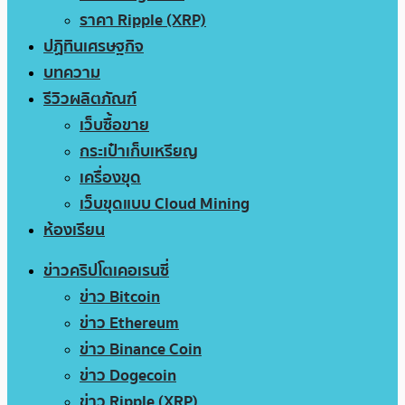
ราคา Ripple (XRP)
ปฏิทินเศรษฐกิจ
บทความ
รีวิวผลิตภัณฑ์
เว็บซื้อขาย
กระเป๋าเก็บเหรียญ
เครื่องขุด
เว็บขุดแบบ Cloud Mining
ห้องเรียน
ข่าวคริปโตเคอเรนซี่
ข่าว Bitcoin
ข่าว Ethereum
ข่าว Binance Coin
ข่าว Dogecoin
ข่าว Ripple (XRP)