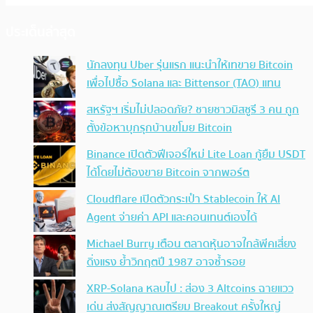
ประเด็นล่าสุด
นักลงทุน Uber รุ่นแรก แนะนำให้เทขาย Bitcoin
เพื่อไปซื้อ Solana และ Bittensor (TAO) แทน
สหรัฐฯ เริ่มไม่ปลอดภัย? ชายชาวมิสซูรี 3 คน ถูก
ตั้งข้อหาบุกรุกบ้านขโมย Bitcoin
Binance เปิดตัวฟีเจอร์ใหม่ Lite Loan กู้ยืม USDT
ได้โดยไม่ต้องขาย Bitcoin จากพอร์ต
Cloudflare เปิดตัวกระเป๋า Stablecoin ให้ AI
Agent จ่ายค่า API และคอนเทนต์เองได้
Michael Burry เตือน ตลาดหุ้นอาจใกล้พีคเสี่ยง
ดิ่งแรง ย้ำวิกฤตปี 1987 อาจซ้ำรอย
XRP-Solana หลบไป : ส่อง 3 Altcoins ฉายแวว
เด่น ส่งสัญญาณเตรียม Breakout ครั้งใหญ่