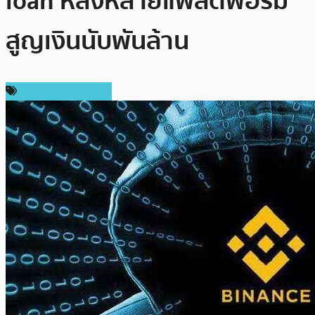
loan หลังหลายแพลตฟอร์ม
สูญเงินนับพันล้าน
ข่าวคริปโตเคอเรนซี่