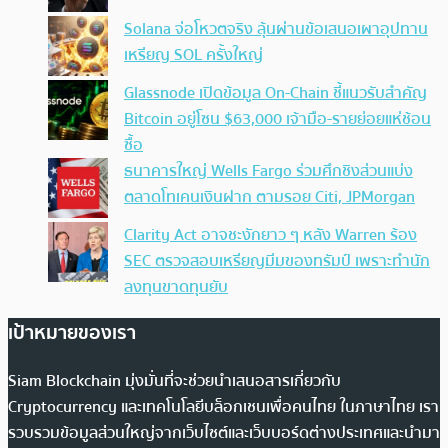
Solana จ่อโหวตจริง ลุ้นผ่านข้อเสนอเผาอุปทาน
เหรียญ SOL ครั้งใหญ่
Glassnode เปิดข้อมูล On-Chain ชี้แนวรับสำคัญ
Bitcoin อยู่โซน $63,000 เจ้ามือ-รายย่อยแห่ช้อน
ซื้อ
ธนาคารใหญ่ Wells Fargo ร่วมศึกชิงส่วนแบ่ง
ตลาดโทเคนเงินฝาก ตามรอย Citi, JPMorgan
Clarity Act อาจชะงักยาว ๆ หลัง Warren ร้อง
SEC ตรวจสอบเหรียญมีมของทรัมป์ เพราะทำนัก
ลงทุนขาดทุนยับ
เป้าหมายของเรา
Siam Blockchain มุ่งมั่นที่จะช่วยนำเสนอสารเกี่ยวกับ
Cryptocurrency และเทคโนโลยีบล็อกเชนเพื่อคนไทย ในภาษาไทย เรา
รวบรวมข้อมูลส่วนใหญ่จากเว็บไซต์และเว็บบอร์ดต่างประเทศและนำมา