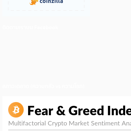
ติดตามเราบน Facebook
สภาวะตลาด (ความกลัว vs ความโลภ)