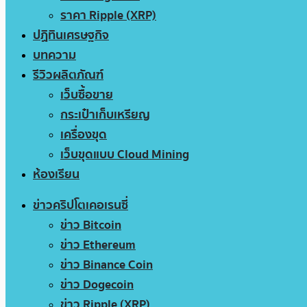
ราคา Ripple (XRP)
ปฏิทินเศรษฐกิจ
บทความ
รีวิวผลิตภัณฑ์
เว็บซื้อขาย
กระเป๋าเก็บเหรียญ
เครื่องขุด
เว็บขุดแบบ Cloud Mining
ห้องเรียน
ข่าวคริปโตเคอเรนซี่
ข่าว Bitcoin
ข่าว Ethereum
ข่าว Binance Coin
ข่าว Dogecoin
ข่าว Ripple (XRP)