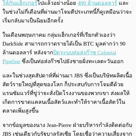
ให้กับแฮ็กเกอร์
ไปแล้วอย่างน้อย
400 ล้านดอลลาร์
และ
ในช่วงไม่กี่เดือนที่ผ่านมาโจมตีประเภทนี้ก็ดูเหมือนว่าจะ
เริ่มกลับมาเป็นนิยมอีกครั้ง
ในเดือนพฤษภาคม กลุ่มแฮ็กเกอร์ที่เรียกตัวเองว่า
DarkSide สามารถกวาดรายได้เป็น BTC มูลค่ากว่า 90
ล้านดอลลาร์ หลังจาก
ปิดระบบท่อส่งก๊าซ Colonial
Pipeline
ซึ่งเป็นท่อส่งก๊าซไปยังชายฝั่งทะเลตะวันออก
และในช่วงสุดสัปดาห์ที่ผ่านมา JBS ซึ่งเป็นบริษัทผลิตเนื้อ
สัตว์รายใหญ่ที่สุดของโลก ก็ประสบกับการโจมตีด้วย
แรนซัมแวร์ที่ขู่ว่าจะสั่งปิดโรงงานของพวกเขา ส่งผลให้
เกิดการขาดแคลนเนื้อสัตว์และทำให้ราคาเนื้อสัตว์ใน
ตลาดเพิ่มสูงขึ้น
จากข้อมูลของนาง Jean-Pierre ฝ่ายบริหารกำลังติดต่อกับ
JBS เช่นเดียวกับรัฐบาลรัสเซีย โดยเชื่อว่าความเสี่ยงจาก