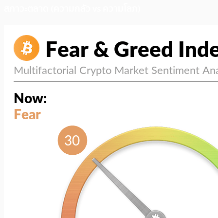
สภาวะตลาด (ความกลัว vs ความโลภ)