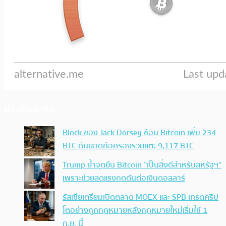
ประเด็นล่าสุด
Block ของ Jack Dorsey ช้อน Bitcoin เพิ่ม 234
BTC ดันยอดถือครองรวมแตะ 9,117 BTC
Trump ย้ำจุดยืน Bitcoin “เป็นสิ่งดีสำหรับสหรัฐฯ”
เพราะช่วยลดแรงกดดันต่อเงินดอลลาร์
รัสเซียเตรียมเปิดตลาด MOEX และ SPB เทรดคริป
โตอย่างถูกกฎหมายหลังกฎหมายใหม่เริ่มใช้ 1
ก.ย. นี้