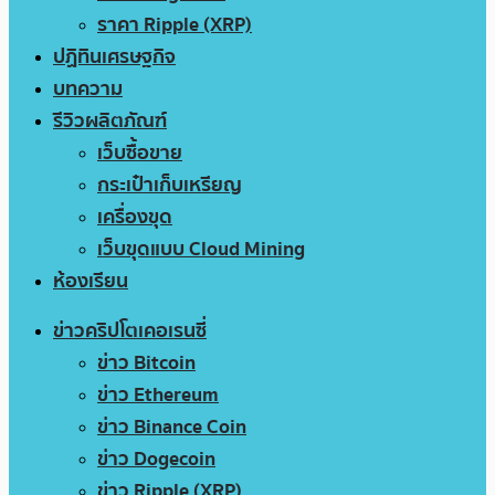
ราคา Ripple (XRP)
ปฏิทินเศรษฐกิจ
บทความ
รีวิวผลิตภัณฑ์
เว็บซื้อขาย
กระเป๋าเก็บเหรียญ
เครื่องขุด
เว็บขุดแบบ Cloud Mining
ห้องเรียน
ข่าวคริปโตเคอเรนซี่
ข่าว Bitcoin
ข่าว Ethereum
ข่าว Binance Coin
ข่าว Dogecoin
ข่าว Ripple (XRP)