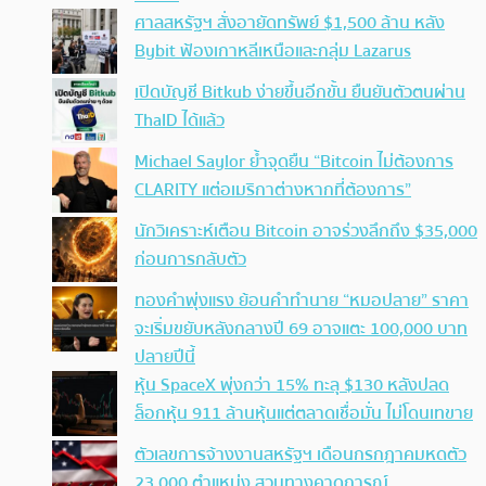
ศาลสหรัฐฯ สั่งอายัดทรัพย์ $1,500 ล้าน หลัง
Bybit ฟ้องเกาหลีเหนือและกลุ่ม Lazarus
เปิดบัญชี Bitkub ง่ายขึ้นอีกขั้น ยืนยันตัวตนผ่าน
ThaID ได้แล้ว
Michael Saylor ย้ำจุดยืน “Bitcoin ไม่ต้องการ
CLARITY แต่อเมริกาต่างหากที่ต้องการ”
นักวิเคราะห์เตือน Bitcoin อาจร่วงลึกถึง $35,000
ก่อนการกลับตัว
ทองคำพุ่งแรง ย้อนคำทำนาย “หมอปลาย” ราคา
จะเริ่มขยับหลังกลางปี 69 อาจแตะ 100,000 บาท
ปลายปีนี้
หุ้น SpaceX พุ่งกว่า 15% ทะลุ $130 หลังปลด
ล็อกหุ้น 911 ล้านหุ้นแต่ตลาดเชื่อมั่น ไม่โดนเทขาย
ตัวเลขการจ้างงานสหรัฐฯ เดือนกรกฎาคมหดตัว
23,000 ตำแหน่ง สวนทางคาดการณ์