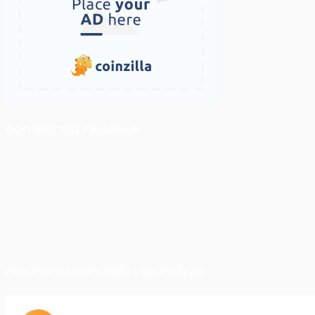
ติดตามเราบน Facebook
สภาวะตลาด (ความกลัว vs ความโลภ)