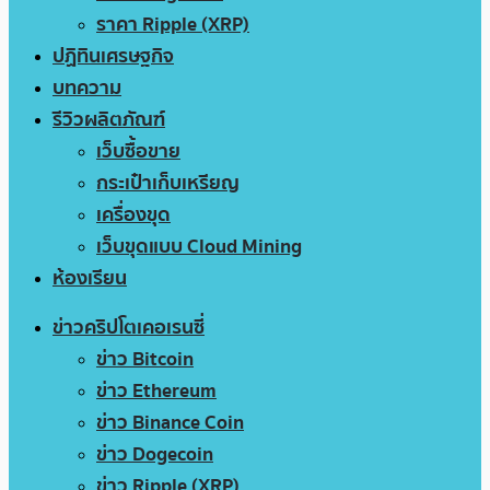
ราคา Ripple (XRP)
ปฏิทินเศรษฐกิจ
บทความ
รีวิวผลิตภัณฑ์
เว็บซื้อขาย
กระเป๋าเก็บเหรียญ
เครื่องขุด
เว็บขุดแบบ Cloud Mining
ห้องเรียน
ข่าวคริปโตเคอเรนซี่
ข่าว Bitcoin
ข่าว Ethereum
ข่าว Binance Coin
ข่าว Dogecoin
ข่าว Ripple (XRP)