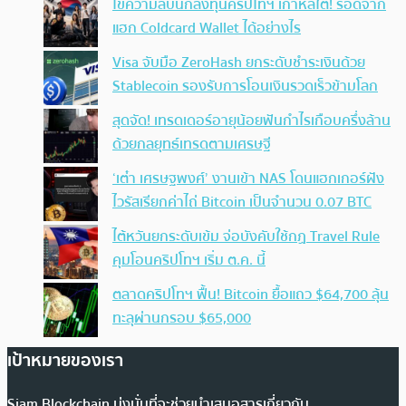
ไขความลับนักลงทุนคริปโทฯ เกาหลีใต้! รอดจาก
แฮก Coldcard Wallet ได้อย่างไร
Visa จับมือ ZeroHash ยกระดับชำระเงินด้วย
Stablecoin รองรับการโอนเงินรวดเร็วข้ามโลก
สุดจัด! เทรดเดอร์อายุน้อยฟันกำไรเกือบครึ่งล้าน
ด้วยกลยุทธ์เทรดตามเศรษฐี
‘เต๋า เศรษฐพงศ์’ งานเข้า NAS โดนแฮกเกอร์ฝัง
ไวรัสเรียกค่าไถ่ Bitcoin เป็นจำนวน 0.07 BTC
ไต้หวันยกระดับเข้ม จ่อบังคับใช้กฏ Travel Rule
คุมโอนคริปโทฯ เริ่ม ต.ค. นี้
ตลาดคริปโทฯ ฟื้น! Bitcoin ยื้อแถว $64,700 ลุ้น
ทะลุผ่านกรอบ $65,000
เป้าหมายของเรา
Siam Blockchain มุ่งมั่นที่จะช่วยนำเสนอสารเกี่ยวกับ