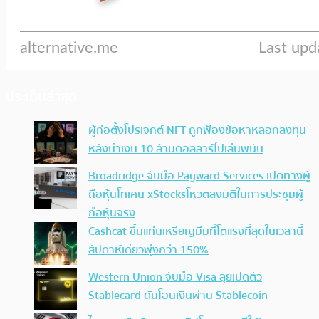
ประเด็นล่าสุด
ผู้ก่อตั้งโปรเจกต์ NFT ถูกฟ้องข้อหาหลอกลงทุน
หลังนำเงิน 10 ล้านดอลลาร์ไปเล่นพนัน
Broadridge จับมือ Payward Services เปิดทางผู้
ถือหุ้นโทเคน xStocksโหวตลงมติในการประชุมผู้
ถือหุ้นจริง
Cashcat ขึ้นแท่นเหรียญมีมที่โตแรงที่สุดในเวลานี้
สัปดาห์เดียวพุ่งกว่า 150%
Western Union จับมือ Visa ลุยเปิดตัว
Stablecard ดันโอนเงินผ่าน Stablecoin