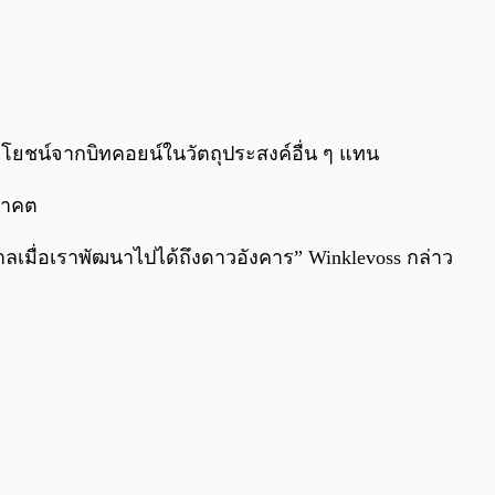
ะโยชน์จากบิทคอยน์ในวัตถุประสงค์อื่น ๆ แทน
นาคต
ลเมื่อเราพัฒนาไปได้ถึงดาวอังคาร” Winklevoss กล่าว