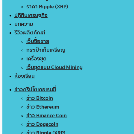
ราคา Ripple (XRP)
ปฏิทินเศรษฐกิจ
บทความ
รีวิวผลิตภัณฑ์
เว็บซื้อขาย
กระเป๋าเก็บเหรียญ
เครื่องขุด
เว็บขุดแบบ Cloud Mining
ห้องเรียน
ข่าวคริปโตเคอเรนซี่
ข่าว Bitcoin
ข่าว Ethereum
ข่าว Binance Coin
ข่าว Dogecoin
ข่าว Ripple (XRP)