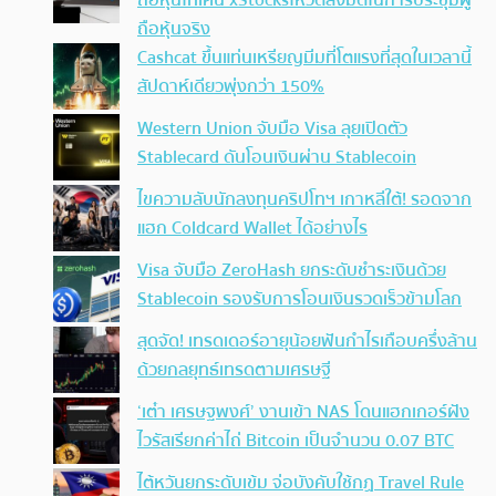
ถือหุ้นโทเคน xStocksโหวตลงมติในการประชุมผู้
ถือหุ้นจริง
Cashcat ขึ้นแท่นเหรียญมีมที่โตแรงที่สุดในเวลานี้
สัปดาห์เดียวพุ่งกว่า 150%
Western Union จับมือ Visa ลุยเปิดตัว
Stablecard ดันโอนเงินผ่าน Stablecoin
ไขความลับนักลงทุนคริปโทฯ เกาหลีใต้! รอดจาก
แฮก Coldcard Wallet ได้อย่างไร
Visa จับมือ ZeroHash ยกระดับชำระเงินด้วย
Stablecoin รองรับการโอนเงินรวดเร็วข้ามโลก
สุดจัด! เทรดเดอร์อายุน้อยฟันกำไรเกือบครึ่งล้าน
ด้วยกลยุทธ์เทรดตามเศรษฐี
‘เต๋า เศรษฐพงศ์’ งานเข้า NAS โดนแฮกเกอร์ฝัง
ไวรัสเรียกค่าไถ่ Bitcoin เป็นจำนวน 0.07 BTC
ไต้หวันยกระดับเข้ม จ่อบังคับใช้กฏ Travel Rule