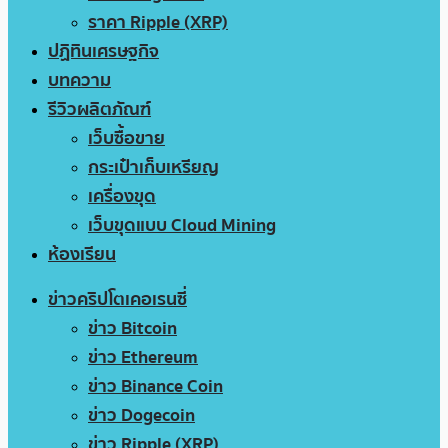
ราคา Ripple (XRP)
ปฏิทินเศรษฐกิจ
บทความ
รีวิวผลิตภัณฑ์
เว็บซื้อขาย
กระเป๋าเก็บเหรียญ
เครื่องขุด
เว็บขุดแบบ Cloud Mining
ห้องเรียน
ข่าวคริปโตเคอเรนซี่
ข่าว Bitcoin
ข่าว Ethereum
ข่าว Binance Coin
ข่าว Dogecoin
ข่าว Ripple (XRP)