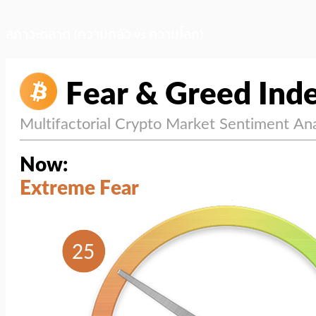
สภาวะตลาด (ความกลัว vs ความโลภ)