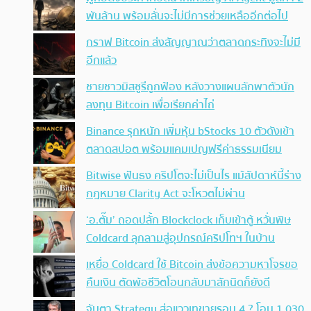
พันล้าน พร้อมลั่นจะไม่มีการช่วยเหลืออีกต่อไป
กราฟ Bitcoin ส่งสัญญาณว่าตลาดกระทิงจะไม่มี
อีกแล้ว
ชายชาวมิสซูรีถูกฟ้อง หลังวางแผนลักพาตัวนัก
ลงทุน Bitcoin เพื่อเรียกค่าไถ่
Binance รุกหนัก เพิ่มหุ้น bStocks 10 ตัวดังเข้า
ตลาดสปอต พร้อมแคมเปญฟรีค่าธรรมเนียม
Bitwise ฟันธง คริปโตจะไม่เป็นไร แม้สัปดาห์นี้ร่าง
กฎหมาย Clarity Act จะโหวตไม่ผ่าน
‘อ.ตั๊ม’ ถอดปลั้ก Blockclock เก็บเข้าตู้ หวั่นพิษ
Coldcard ลุกลามสู่อุปกรณ์คริปโทฯ ในบ้าน
เหยื่อ Coldcard ใช้ Bitcoin ส่งข้อความหาโจรขอ
คืนเงิน ตัดพ้อชีวิตโอนกลับมาสักนิดก็ยังดี
จับตา Strategy ส่อแววเทขายรอบ 4 ? โอน 1,030