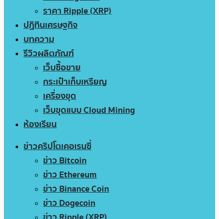
ราคา Ripple (XRP)
ปฏิทินเศรษฐกิจ
บทความ
รีวิวผลิตภัณฑ์
เว็บซื้อขาย
กระเป๋าเก็บเหรียญ
เครื่องขุด
เว็บขุดแบบ Cloud Mining
ห้องเรียน
ข่าวคริปโตเคอเรนซี่
ข่าว Bitcoin
ข่าว Ethereum
ข่าว Binance Coin
ข่าว Dogecoin
ข่าว Ripple (XRP)