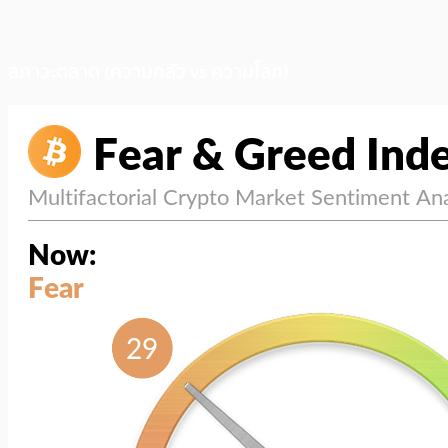
สภาวะตลาด (ความกลัว vs ความโลภ)