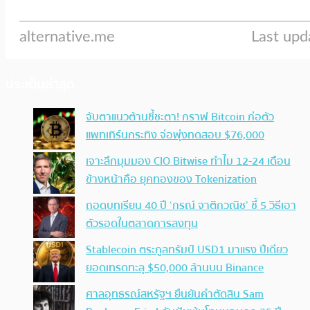
ประเด็นล่าสุด
จับตาแนวต้านชี้ชะตา! กราฟ Bitcoin ก่อตัว
แพทเทิร์นกระทิง จ่อพุ่งทดสอบ $76,000
เจาะลึกมุมมอง CIO Bitwise ทำไม 12-24 เดือน
ข้างหน้าคือ ยุคทองของ Tokenization
ถอดบทเรียน 40 ปี ‘กรณ์ จาติกวณิช’ ชี้ 5 วิธีเอา
ตัวรอดในตลาดการลงทุน
Stablecoin ตระกูลทรัมป์ USD1 มาแรง ปีเดียว
ยอดเทรดทะลุ $50,000 ล้านบน Binance
ศาลอุทธรณ์สหรัฐฯ ยืนยันคำตัดสิน Sam