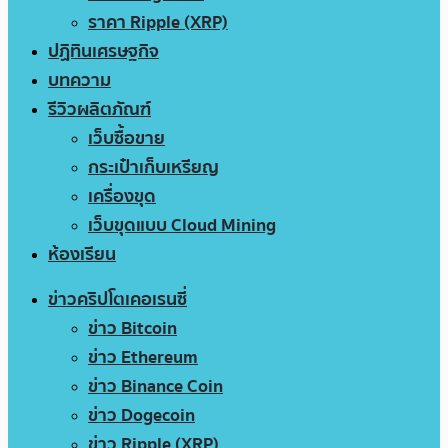
ราคา Ripple (XRP)
ปฏิทินเศรษฐกิจ
บทความ
รีวิวผลิตภัณฑ์
เว็บซื้อขาย
กระเป๋าเก็บเหรียญ
เครื่องขุด
เว็บขุดแบบ Cloud Mining
ห้องเรียน
ข่าวคริปโตเคอเรนซี่
ข่าว Bitcoin
ข่าว Ethereum
ข่าว Binance Coin
ข่าว Dogecoin
ข่าว Ripple (XRP)