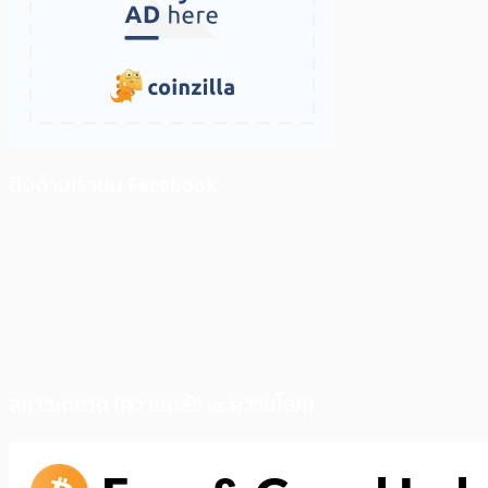
ติดตามเราบน Facebook
สภาวะตลาด (ความกลัว vs ความโลภ)