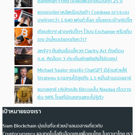
Bankman-Fried ดับฝันพ้นโทษนอนคุก 25 ปี
แฮกเกอร์เกาหลีเหนือมุ่งเป้า Coinbase เจาะระบบ
องค์กรกว่า 1,640 แห่งทั่วโลก ขโมยกระเป๋าคริปโต
เทียบชัดๆ! ฝากคริปโทฯ ไว้บน Exchange หรือเก็บ
เอง อันไหนปลอดภัยกว่า?
สหรัฐฯ ยืนยันเลื่อนโหวต Clarity Act ถึงเดือน
ก.ย. ติดล็อก 3 ประเด็นขัดแย้งยังไร้ข้อสรุป
Michael Saylor ยอมรับ ChatGPT มีส่วนช่วยให้
Strategy ระดมทุนได้สูงถึง 1.5 หมื่นล้านดอลลาร์
แฉกลยุทธ์ บริษัทคลัง Bitcoinใน Nasdaq เจือจาง
หุ้น 98% โดยที่นักลงทุนแทบไม่รู้ตัว
เป้าหมายของเรา
Siam Blockchain มุ่งมั่นที่จะช่วยนำเสนอสารเกี่ยวกับ
Cryptocurrency และเทคโนโลยีบล็อกเชนเพื่อคนไทย ในภาษาไทย เรา