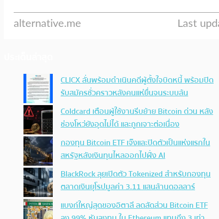
ประเด็นล่าสุด
CLICX ลั่นพร้อมดำเนินคดีผู้ตั้งใจบิดหนี้ พร้อมปิด
รับสมัครชั่วคราวหลังคนแห่ยื่นจนระบบล้น
Coldcard เตือนผู้ใช้งานรีบย้าย Bitcoin ด่วน หลัง
ช่องโหว่ยังอุดไม่ได้ และถูกเจาะต่อเนื่อง
กองทุน Bitcoin ETF เจ๊งและปิดตัวเป็นแห่งแรกใน
สหรัฐหลังเงินทุนไหลออกไปฝั่ง AI
BlackRock ลุยเปิดตัว Tokenized สำหรับกองทุน
ตลาดเงินยุโรปมูลค่า 3.11 แสนล้านดอลลาร์
แบงก์ใหญ่สุดของอิตาลี ลดสัดส่วน Bitcoin ETF
ลง 99% หันลงทุน ใน Ethereum แทนถึง 3 เท่า