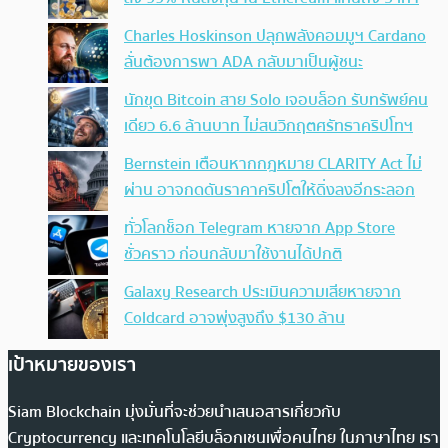
Charles Hoskinson ปลุกพลังคอมมูฯ Cardano
ลั่นต้องการพา ADA กลับมาเป็นผู้ชนะ
นักขุด Bitcoin สาย Solo เจอบล็อก รับทรัพย์คน
เดียว 6.6 ล้านบาท ไม่สนวิกฤตศรัทธาคริปโทฯ
Bernstein เตือนหากกฎหมาย CLARITY Act ไม่
ผ่าน อาจกดดันราคาคริปโตให้ดิ่งลงอีกระลอก
ทั่วโลกช็อก Telegram หายจาก App Store
ชั่วคราว ก่อนกลับมาใช้งานได้ปกติ
Galaxy Research ประเมินความเสียหายจาก
Coldcard อาจพุ่งสูงถึง $130 ล้าน
เป้าหมายของเรา
Siam Blockchain มุ่งมั่นที่จะช่วยนำเสนอสารเกี่ยวกับ
Cryptocurrency และเทคโนโลยีบล็อกเชนเพื่อคนไทย ในภาษาไทย เรา