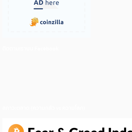
ติดตามเราบน Facebook
สภาวะตลาด (ความกลัว vs ความโลภ)