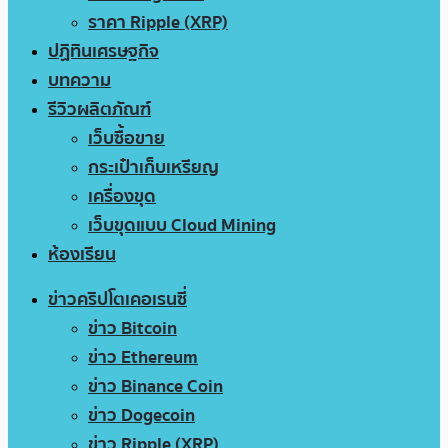
ราคา Ripple (XRP)
ปฏิทินเศรษฐกิจ
บทความ
รีวิวผลิตภัณฑ์
เว็บซื้อขาย
กระเป๋าเก็บเหรียญ
เครื่องขุด
เว็บขุดแบบ Cloud Mining
ห้องเรียน
ข่าวคริปโตเคอเรนซี่
ข่าว Bitcoin
ข่าว Ethereum
ข่าว Binance Coin
ข่าว Dogecoin
ข่าว Ripple (XRP)