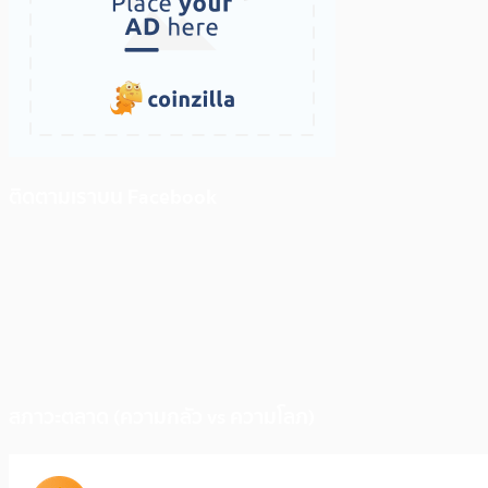
ติดตามเราบน Facebook
สภาวะตลาด (ความกลัว vs ความโลภ)