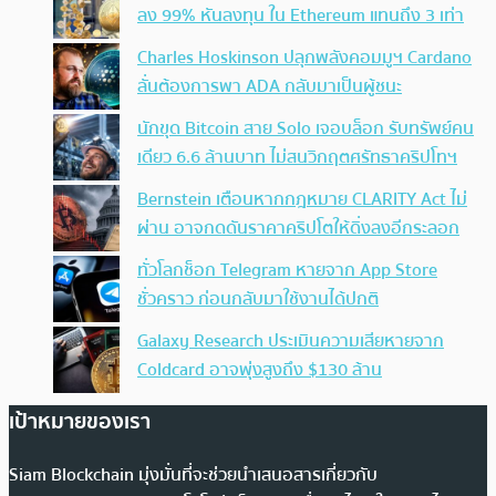
ลง 99% หันลงทุน ใน Ethereum แทนถึง 3 เท่า
Charles Hoskinson ปลุกพลังคอมมูฯ Cardano
ลั่นต้องการพา ADA กลับมาเป็นผู้ชนะ
นักขุด Bitcoin สาย Solo เจอบล็อก รับทรัพย์คน
เดียว 6.6 ล้านบาท ไม่สนวิกฤตศรัทธาคริปโทฯ
Bernstein เตือนหากกฎหมาย CLARITY Act ไม่
ผ่าน อาจกดดันราคาคริปโตให้ดิ่งลงอีกระลอก
ทั่วโลกช็อก Telegram หายจาก App Store
ชั่วคราว ก่อนกลับมาใช้งานได้ปกติ
Galaxy Research ประเมินความเสียหายจาก
Coldcard อาจพุ่งสูงถึง $130 ล้าน
เป้าหมายของเรา
Siam Blockchain มุ่งมั่นที่จะช่วยนำเสนอสารเกี่ยวกับ