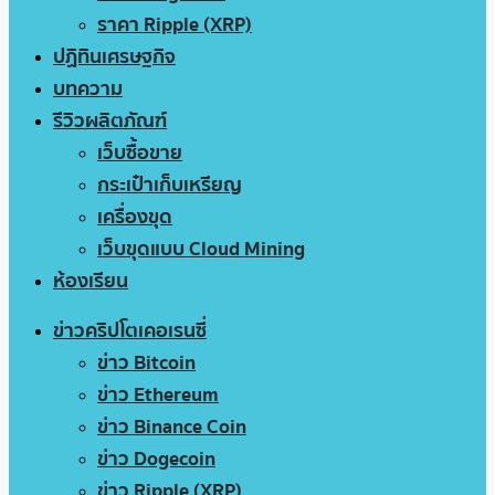
ราคา Ripple (XRP)
ปฏิทินเศรษฐกิจ
บทความ
รีวิวผลิตภัณฑ์
เว็บซื้อขาย
กระเป๋าเก็บเหรียญ
เครื่องขุด
เว็บขุดแบบ Cloud Mining
ห้องเรียน
ข่าวคริปโตเคอเรนซี่
ข่าว Bitcoin
ข่าว Ethereum
ข่าว Binance Coin
ข่าว Dogecoin
ข่าว Ripple (XRP)