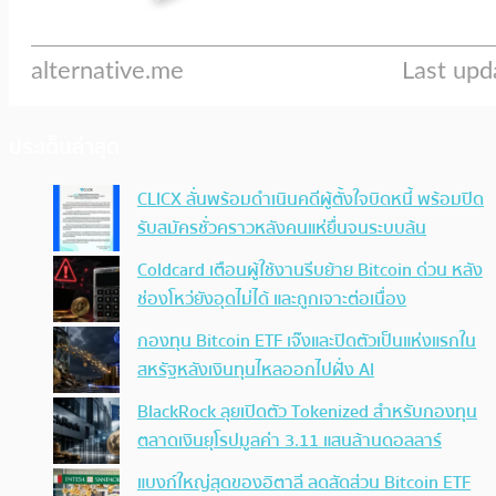
ประเด็นล่าสุด
CLICX ลั่นพร้อมดำเนินคดีผู้ตั้งใจบิดหนี้ พร้อมปิด
รับสมัครชั่วคราวหลังคนแห่ยื่นจนระบบล้น
Coldcard เตือนผู้ใช้งานรีบย้าย Bitcoin ด่วน หลัง
ช่องโหว่ยังอุดไม่ได้ และถูกเจาะต่อเนื่อง
กองทุน Bitcoin ETF เจ๊งและปิดตัวเป็นแห่งแรกใน
สหรัฐหลังเงินทุนไหลออกไปฝั่ง AI
BlackRock ลุยเปิดตัว Tokenized สำหรับกองทุน
ตลาดเงินยุโรปมูลค่า 3.11 แสนล้านดอลลาร์
แบงก์ใหญ่สุดของอิตาลี ลดสัดส่วน Bitcoin ETF