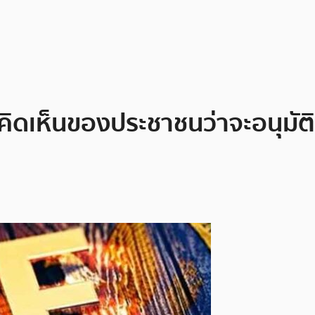
มคิดเห็นของประชาชนว่าจะอนุมั