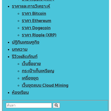
ราคาและการวิเคราะห์
ราคา Bitcoin
ราคา Ethereum
ราคา Dogecoin
ราคา Ripple (XRP)
ปฏิทินเศรษฐกิจ
บทความ
รีวิวผลิตภัณฑ์
เว็บซื้อขาย
กระเป๋าเก็บเหรียญ
เครื่องขุด
เว็บขุดแบบ Cloud Mining
ห้องเรียน