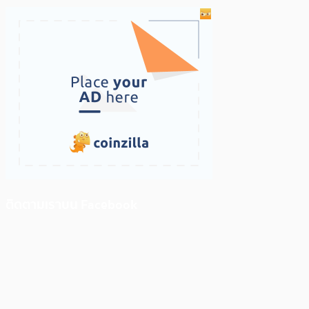
ติดตามเราบน Facebook