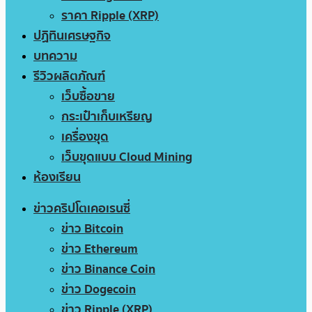
ราคา Ripple (XRP)
ปฏิทินเศรษฐกิจ
บทความ
รีวิวผลิตภัณฑ์
เว็บซื้อขาย
กระเป๋าเก็บเหรียญ
เครื่องขุด
เว็บขุดแบบ Cloud Mining
ห้องเรียน
ข่าวคริปโตเคอเรนซี่
ข่าว Bitcoin
ข่าว Ethereum
ข่าว Binance Coin
ข่าว Dogecoin
ข่าว Ripple (XRP)