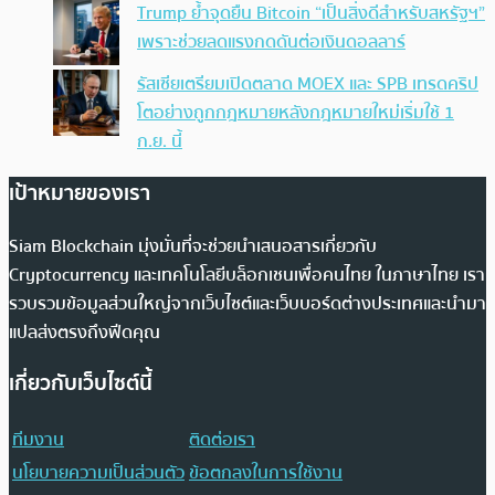
Trump ย้ำจุดยืน Bitcoin “เป็นสิ่งดีสำหรับสหรัฐฯ”
เพราะช่วยลดแรงกดดันต่อเงินดอลลาร์
รัสเซียเตรียมเปิดตลาด MOEX และ SPB เทรดคริป
โตอย่างถูกกฎหมายหลังกฎหมายใหม่เริ่มใช้ 1
ก.ย. นี้
เป้าหมายของเรา
Siam Blockchain มุ่งมั่นที่จะช่วยนำเสนอสารเกี่ยวกับ
Cryptocurrency และเทคโนโลยีบล็อกเชนเพื่อคนไทย ในภาษาไทย เรา
รวบรวมข้อมูลส่วนใหญ่จากเว็บไซต์และเว็บบอร์ดต่างประเทศและนำมา
แปลส่งตรงถึงฟีดคุณ
เกี่ยวกับเว็บไซต์นี้
ทีมงาน
ติดต่อเรา
นโยบายความเป็นส่วนตัว
ข้อตกลงในการใช้งาน