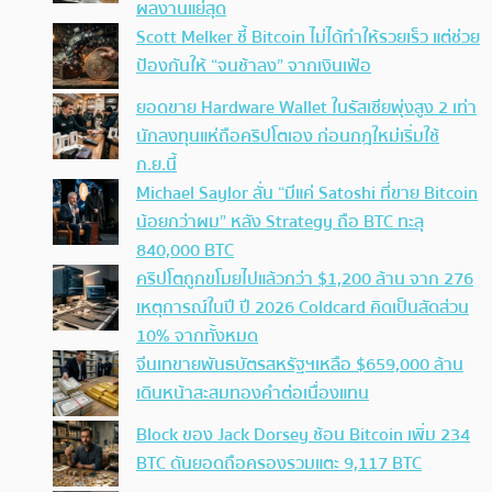
ผลงานแย่สุด
Scott Melker ชี้ Bitcoin ไม่ได้ทำให้รวยเร็ว แต่ช่วย
ป้องกันให้ “จนช้าลง” จากเงินเฟ้อ
ยอดขาย Hardware Wallet ในรัสเซียพุ่งสูง 2 เท่า
นักลงทุนแห่ถือคริปโตเอง ก่อนกฎใหม่เริ่มใช้
ก.ย.นี้
Michael Saylor ลั่น “มีแค่ Satoshi ที่ขาย Bitcoin
น้อยกว่าผม” หลัง Strategy ถือ BTC ทะลุ
840,000 BTC
คริปโตถูกขโมยไปแล้วกว่า $1,200 ล้าน จาก 276
เหตุการณ์ในปี ปี 2026 Coldcard คิดเป็นสัดส่วน
10% จากทั้งหมด
จีนเทขายพันธบัตรสหรัฐฯเหลือ $659,000 ล้าน
เดินหน้าสะสมทองคำต่อเนื่องแทน
Block ของ Jack Dorsey ช้อน Bitcoin เพิ่ม 234
BTC ดันยอดถือครองรวมแตะ 9,117 BTC