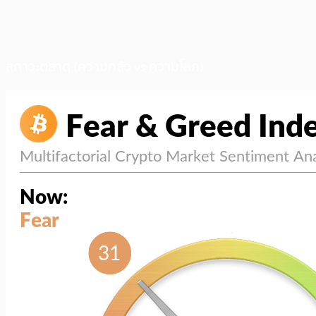
สภาวะตลาด (ความกลัว vs ความโลภ)