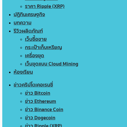
ราคา Ripple (XRP)
ปฏิทินเศรษฐกิจ
บทความ
รีวิวผลิตภัณฑ์
เว็บซื้อขาย
กระเป๋าเก็บเหรียญ
เครื่องขุด
เว็บขุดแบบ Cloud Mining
ห้องเรียน
ข่าวคริปโตเคอเรนซี่
ข่าว Bitcoin
ข่าว Ethereum
ข่าว Binance Coin
ข่าว Dogecoin
ข่าว Ripple (XRP)