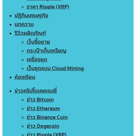
ราคา Ripple (XRP)
ปฏิทินเศรษฐกิจ
บทความ
รีวิวผลิตภัณฑ์
เว็บซื้อขาย
กระเป๋าเก็บเหรียญ
เครื่องขุด
เว็บขุดแบบ Cloud Mining
ห้องเรียน
ข่าวคริปโตเคอเรนซี่
ข่าว Bitcoin
ข่าว Ethereum
ข่าว Binance Coin
ข่าว Dogecoin
ข่าว Ripple (XRP)