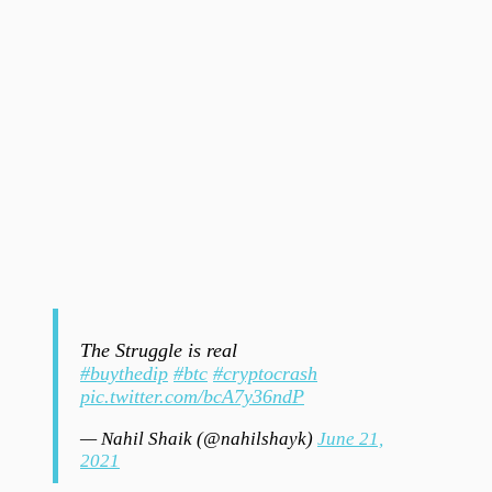
The Struggle is real
#buythedip
#btc
#cryptocrash
pic.twitter.com/bcA7y36ndP
— Nahil Shaik (@nahilshayk)
June 21,
2021