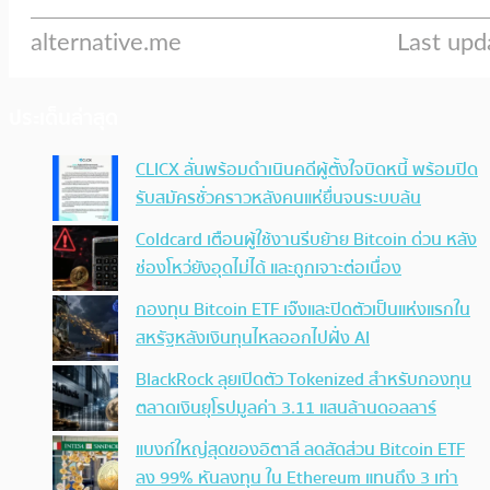
ประเด็นล่าสุด
CLICX ลั่นพร้อมดำเนินคดีผู้ตั้งใจบิดหนี้ พร้อมปิด
รับสมัครชั่วคราวหลังคนแห่ยื่นจนระบบล้น
Coldcard เตือนผู้ใช้งานรีบย้าย Bitcoin ด่วน หลัง
ช่องโหว่ยังอุดไม่ได้ และถูกเจาะต่อเนื่อง
กองทุน Bitcoin ETF เจ๊งและปิดตัวเป็นแห่งแรกใน
สหรัฐหลังเงินทุนไหลออกไปฝั่ง AI
BlackRock ลุยเปิดตัว Tokenized สำหรับกองทุน
ตลาดเงินยุโรปมูลค่า 3.11 แสนล้านดอลลาร์
แบงก์ใหญ่สุดของอิตาลี ลดสัดส่วน Bitcoin ETF
ลง 99% หันลงทุน ใน Ethereum แทนถึง 3 เท่า