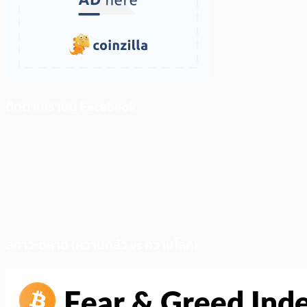
ติดตามเราบน Facebook
สภาวะตลาด (ความกลัว vs ความโลภ)