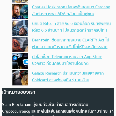
Charles Hoskinson ปลุกพลังคอมมูฯ Cardano
ลั่นต้องการพา ADA กลับมาเป็นผู้ชนะ
นักขุด Bitcoin สาย Solo เจอบล็อก รับทรัพย์คน
เดียว 6.6 ล้านบาท ไม่สนวิกฤตศรัทธาคริปโทฯ
Bernstein เตือนหากกฎหมาย CLARITY Act ไม่
ผ่าน อาจกดดันราคาคริปโตให้ดิ่งลงอีกระลอก
ทั่วโลกช็อก Telegram หายจาก App Store
ชั่วคราว ก่อนกลับมาใช้งานได้ปกติ
Galaxy Research ประเมินความเสียหายจาก
Coldcard อาจพุ่งสูงถึง $130 ล้าน
เป้าหมายของเรา
Siam Blockchain มุ่งมั่นที่จะช่วยนำเสนอสารเกี่ยวกับ
Cryptocurrency และเทคโนโลยีบล็อกเชนเพื่อคนไทย ในภาษาไทย เรา