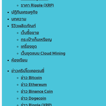
ราคา Ripple (XRP)
ปฏิทินเศรษฐกิจ
บทความ
รีวิวผลิตภัณฑ์
เว็บซื้อขาย
กระเป๋าเก็บเหรียญ
เครื่องขุด
เว็บขุดแบบ Cloud Mining
ห้องเรียน
ข่าวคริปโตเคอเรนซี่
ข่าว Bitcoin
ข่าว Ethereum
ข่าว Binance Coin
ข่าว Dogecoin
ข่าว Ripple (XRP)