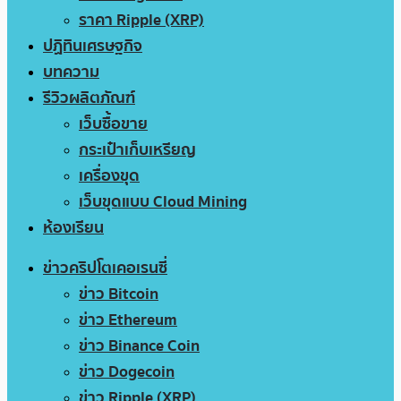
ราคา Ripple (XRP)
ปฏิทินเศรษฐกิจ
บทความ
รีวิวผลิตภัณฑ์
เว็บซื้อขาย
กระเป๋าเก็บเหรียญ
เครื่องขุด
เว็บขุดแบบ Cloud Mining
ห้องเรียน
ข่าวคริปโตเคอเรนซี่
ข่าว Bitcoin
ข่าว Ethereum
ข่าว Binance Coin
ข่าว Dogecoin
ข่าว Ripple (XRP)