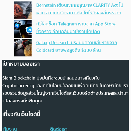
Bernstein เตือนหากกฎหมาย CLARITY Act ไม่
ผ่าน อาจกดดันราคาคริปโตให้ดิ่งลงอีกระลอก
ทั่วโลกช็อก Telegram หายจาก App Store
ชั่วคราว ก่อนกลับมาใช้งานได้ปกติ
Galaxy Research ประเมินความเสียหายจาก
Coldcard อาจพุ่งสูงถึง $130 ล้าน
เป้าหมายของเรา
Siam Blockchain มุ่งมั่นที่จะช่วยนำเสนอสารเกี่ยวกับ
Cryptocurrency และเทคโนโลยีบล็อกเชนเพื่อคนไทย ในภาษาไทย เรา
รวบรวมข้อมูลส่วนใหญ่จากเว็บไซต์และเว็บบอร์ดต่างประเทศและนำมา
แปลส่งตรงถึงฟีดคุณ
เกี่ยวกับเว็บไซต์นี้
ทีมงาน
ติดต่อเรา