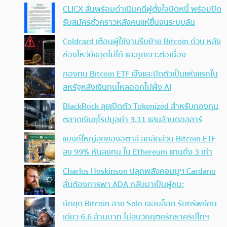
CLICX ลั่นพร้อมดำเนินคดีผู้ตั้งใจบิดหนี้ พร้อมปิด
รับสมัครชั่วคราวหลังคนแห่ยื่นจนระบบล้น
Coldcard เตือนผู้ใช้งานรีบย้าย Bitcoin ด่วน หลัง
ช่องโหว่ยังอุดไม่ได้ และถูกเจาะต่อเนื่อง
กองทุน Bitcoin ETF เจ๊งและปิดตัวเป็นแห่งแรกใน
สหรัฐหลังเงินทุนไหลออกไปฝั่ง AI
BlackRock ลุยเปิดตัว Tokenized สำหรับกองทุน
ตลาดเงินยุโรปมูลค่า 3.11 แสนล้านดอลลาร์
แบงก์ใหญ่สุดของอิตาลี ลดสัดส่วน Bitcoin ETF
ลง 99% หันลงทุน ใน Ethereum แทนถึง 3 เท่า
Charles Hoskinson ปลุกพลังคอมมูฯ Cardano
ลั่นต้องการพา ADA กลับมาเป็นผู้ชนะ
นักขุด Bitcoin สาย Solo เจอบล็อก รับทรัพย์คน
เดียว 6.6 ล้านบาท ไม่สนวิกฤตศรัทธาคริปโทฯ