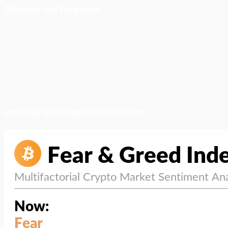
ติดตามเราบน Facebook
สภาวะตลาด (ความกลัว vs ความโลภ)