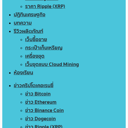
ราคา Ripple (XRP)
ปฏิทินเศรษฐกิจ
บทความ
รีวิวผลิตภัณฑ์
เว็บซื้อขาย
กระเป๋าเก็บเหรียญ
เครื่องขุด
เว็บขุดแบบ Cloud Mining
ห้องเรียน
ข่าวคริปโตเคอเรนซี่
ข่าว Bitcoin
ข่าว Ethereum
ข่าว Binance Coin
ข่าว Dogecoin
ข่าว Ripple (XRP)