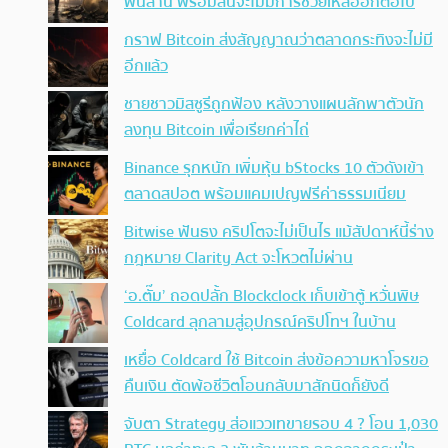
พันล้าน พร้อมลั่นจะไม่มีการช่วยเหลืออีกต่อไป
กราฟ Bitcoin ส่งสัญญาณว่าตลาดกระทิงจะไม่มี
อีกแล้ว
ชายชาวมิสซูรีถูกฟ้อง หลังวางแผนลักพาตัวนัก
ลงทุน Bitcoin เพื่อเรียกค่าไถ่
Binance รุกหนัก เพิ่มหุ้น bStocks 10 ตัวดังเข้า
ตลาดสปอต พร้อมแคมเปญฟรีค่าธรรมเนียม
Bitwise ฟันธง คริปโตจะไม่เป็นไร แม้สัปดาห์นี้ร่าง
กฎหมาย Clarity Act จะโหวตไม่ผ่าน
‘อ.ตั๊ม’ ถอดปลั้ก Blockclock เก็บเข้าตู้ หวั่นพิษ
Coldcard ลุกลามสู่อุปกรณ์คริปโทฯ ในบ้าน
เหยื่อ Coldcard ใช้ Bitcoin ส่งข้อความหาโจรขอ
คืนเงิน ตัดพ้อชีวิตโอนกลับมาสักนิดก็ยังดี
จับตา Strategy ส่อแววเทขายรอบ 4 ? โอน 1,030