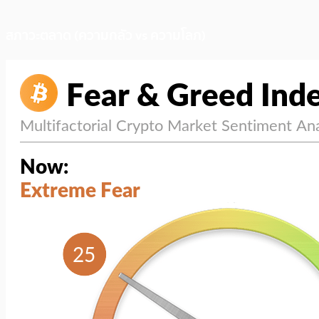
สภาวะตลาด (ความกลัว vs ความโลภ)