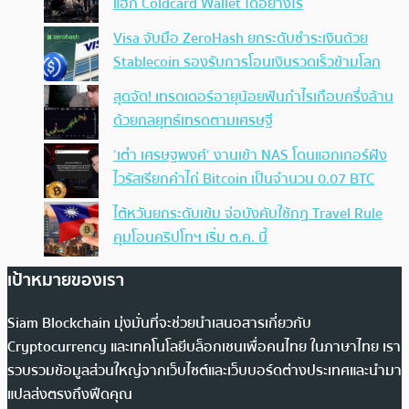
แฮก Coldcard Wallet ได้อย่างไร
Visa จับมือ ZeroHash ยกระดับชำระเงินด้วย
Stablecoin รองรับการโอนเงินรวดเร็วข้ามโลก
สุดจัด! เทรดเดอร์อายุน้อยฟันกำไรเกือบครึ่งล้าน
ด้วยกลยุทธ์เทรดตามเศรษฐี
‘เต๋า เศรษฐพงศ์’ งานเข้า NAS โดนแฮกเกอร์ฝัง
ไวรัสเรียกค่าไถ่ Bitcoin เป็นจำนวน 0.07 BTC
ไต้หวันยกระดับเข้ม จ่อบังคับใช้กฏ Travel Rule
คุมโอนคริปโทฯ เริ่ม ต.ค. นี้
เป้าหมายของเรา
Siam Blockchain มุ่งมั่นที่จะช่วยนำเสนอสารเกี่ยวกับ
Cryptocurrency และเทคโนโลยีบล็อกเชนเพื่อคนไทย ในภาษาไทย เรา
รวบรวมข้อมูลส่วนใหญ่จากเว็บไซต์และเว็บบอร์ดต่างประเทศและนำมา
แปลส่งตรงถึงฟีดคุณ