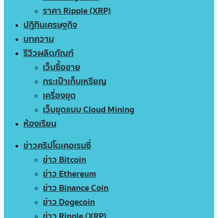
ราคา Ripple (XRP)
ปฏิทินเศรษฐกิจ
บทความ
รีวิวผลิตภัณฑ์
เว็บซื้อขาย
กระเป๋าเก็บเหรียญ
เครื่องขุด
เว็บขุดแบบ Cloud Mining
ห้องเรียน
ข่าวคริปโตเคอเรนซี่
ข่าว Bitcoin
ข่าว Ethereum
ข่าว Binance Coin
ข่าว Dogecoin
ข่าว Ripple (XRP)