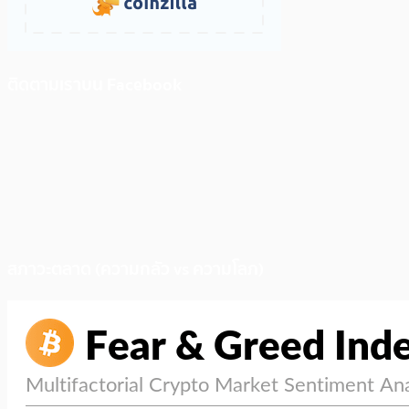
ติดตามเราบน Facebook
สภาวะตลาด (ความกลัว vs ความโลภ)