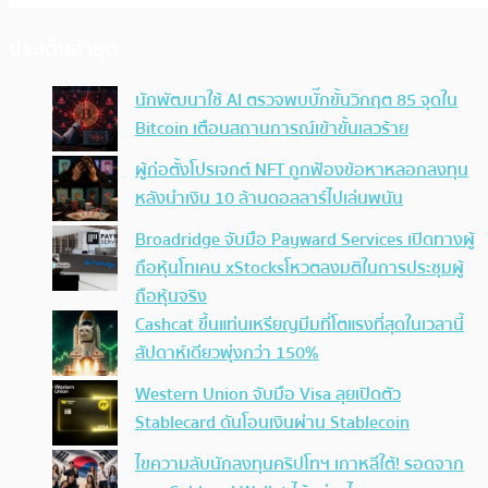
ประเด็นล่าสุด
นักพัฒนาใช้ AI ตรวจพบบั๊กขั้นวิกฤต 85 จุดใน
Bitcoin เตือนสถานการณ์เข้าขั้นเลวร้าย
ผู้ก่อตั้งโปรเจกต์ NFT ถูกฟ้องข้อหาหลอกลงทุน
หลังนำเงิน 10 ล้านดอลลาร์ไปเล่นพนัน
Broadridge จับมือ Payward Services เปิดทางผู้
ถือหุ้นโทเคน xStocksโหวตลงมติในการประชุมผู้
ถือหุ้นจริง
Cashcat ขึ้นแท่นเหรียญมีมที่โตแรงที่สุดในเวลานี้
สัปดาห์เดียวพุ่งกว่า 150%
Western Union จับมือ Visa ลุยเปิดตัว
Stablecard ดันโอนเงินผ่าน Stablecoin
ไขความลับนักลงทุนคริปโทฯ เกาหลีใต้! รอดจาก