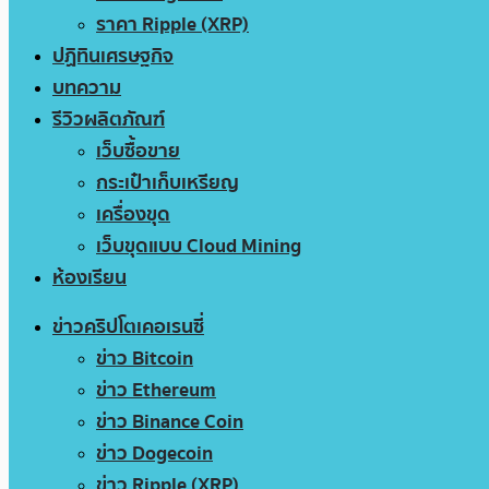
ราคา Ripple (XRP)
ปฏิทินเศรษฐกิจ
บทความ
รีวิวผลิตภัณฑ์
เว็บซื้อขาย
กระเป๋าเก็บเหรียญ
เครื่องขุด
เว็บขุดแบบ Cloud Mining
ห้องเรียน
ข่าวคริปโตเคอเรนซี่
ข่าว Bitcoin
ข่าว Ethereum
ข่าว Binance Coin
ข่าว Dogecoin
ข่าว Ripple (XRP)