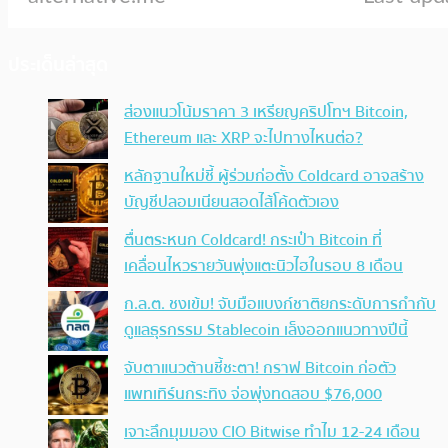
ประเด็นล่าสุด
ส่องแนวโน้มราคา 3 เหรียญคริปโทฯ Bitcoin,
Ethereum และ XRP จะไปทางไหนต่อ?
หลักฐานใหม่ชี้ ผู้ร่วมก่อตั้ง Coldcard อาจสร้าง
บัญชีปลอมเนียนสอดไส้โค้ดตัวเอง
ตื่นตระหนก Coldcard! กระเป๋า Bitcoin ที่
เคลื่อนไหวรายวันพุ่งแตะนิวไฮในรอบ 8 เดือน
ก.ล.ต. ชงเข้ม! จับมือแบงก์ชาติยกระดับการกำกับ
ดูแลธุรกรรม Stablecoin เล็งออกแนวทางปีนี้
จับตาแนวต้านชี้ชะตา! กราฟ Bitcoin ก่อตัว
แพทเทิร์นกระทิง จ่อพุ่งทดสอบ $76,000
เจาะลึกมุมมอง CIO Bitwise ทำไม 12-24 เดือน