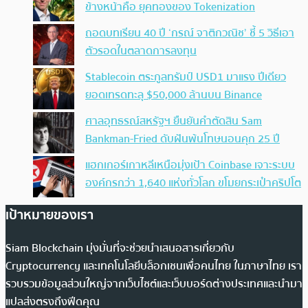
ข้างหน้าคือ ยุคทองของ Tokenization
ถอดบทเรียน 40 ปี ‘กรณ์ จาติกวณิช’ ชี้ 5 วิธีเอา
ตัวรอดในตลาดการลงทุน
Stablecoin ตระกูลทรัมป์ USD1 มาแรง ปีเดียว
ยอดเทรดทะลุ $50,000 ล้านบน Binance
ศาลอุทธรณ์สหรัฐฯ ยืนยันคำตัดสิน Sam
Bankman-Fried ดับฝันพ้นโทษนอนคุก 25 ปี
แฮกเกอร์เกาหลีเหนือมุ่งเป้า Coinbase เจาะระบบ
องค์กรกว่า 1,640 แห่งทั่วโลก ขโมยกระเป๋าคริปโต
เป้าหมายของเรา
Siam Blockchain มุ่งมั่นที่จะช่วยนำเสนอสารเกี่ยวกับ
Cryptocurrency และเทคโนโลยีบล็อกเชนเพื่อคนไทย ในภาษาไทย เรา
รวบรวมข้อมูลส่วนใหญ่จากเว็บไซต์และเว็บบอร์ดต่างประเทศและนำมา
แปลส่งตรงถึงฟีดคุณ