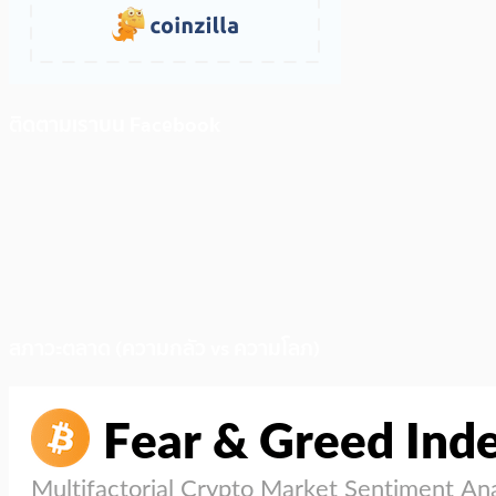
ติดตามเราบน Facebook
สภาวะตลาด (ความกลัว vs ความโลภ)