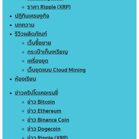
ราคา Ripple (XRP)
ปฏิทินเศรษฐกิจ
บทความ
รีวิวผลิตภัณฑ์
เว็บซื้อขาย
กระเป๋าเก็บเหรียญ
เครื่องขุด
เว็บขุดแบบ Cloud Mining
ห้องเรียน
ข่าวคริปโตเคอเรนซี่
ข่าว Bitcoin
ข่าว Ethereum
ข่าว Binance Coin
ข่าว Dogecoin
ข่าว Ripple (XRP)