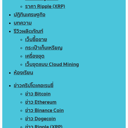
ราคา Ripple (XRP)
ปฏิทินเศรษฐกิจ
บทความ
รีวิวผลิตภัณฑ์
เว็บซื้อขาย
กระเป๋าเก็บเหรียญ
เครื่องขุด
เว็บขุดแบบ Cloud Mining
ห้องเรียน
ข่าวคริปโตเคอเรนซี่
ข่าว Bitcoin
ข่าว Ethereum
ข่าว Binance Coin
ข่าว Dogecoin
ข่าว Ripple (XRP)