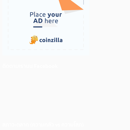
ติดตามเราบน Facebook
สภาวะตลาด (ความกลัว vs ความโลภ)