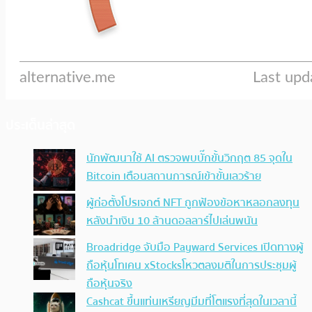
ประเด็นล่าสุด
นักพัฒนาใช้ AI ตรวจพบบั๊กขั้นวิกฤต 85 จุดใน
Bitcoin เตือนสถานการณ์เข้าขั้นเลวร้าย
ผู้ก่อตั้งโปรเจกต์ NFT ถูกฟ้องข้อหาหลอกลงทุน
หลังนำเงิน 10 ล้านดอลลาร์ไปเล่นพนัน
Broadridge จับมือ Payward Services เปิดทางผู้
ถือหุ้นโทเคน xStocksโหวตลงมติในการประชุมผู้
ถือหุ้นจริง
Cashcat ขึ้นแท่นเหรียญมีมที่โตแรงที่สุดในเวลานี้