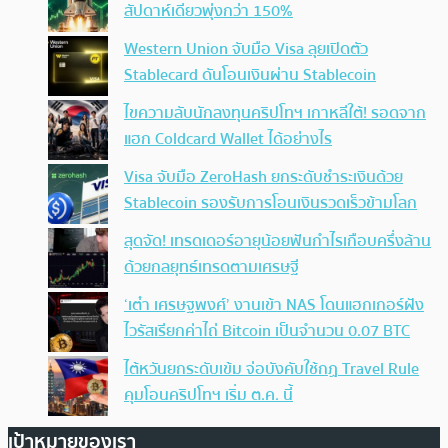
สัปดาห์เดียวพุ่งกว่า 150%
Western Union จับมือ Visa ลุยเปิดตัว
Stablecard ดันโอนเงินผ่าน Stablecoin
ไขความลับนักลงทุนคริปโทฯ เกาหลีใต้! รอดจาก
แฮก Coldcard Wallet ได้อย่างไร
Visa จับมือ ZeroHash ยกระดับชำระเงินด้วย
Stablecoin รองรับการโอนเงินรวดเร็วข้ามโลก
สุดจัด! เทรดเดอร์อายุน้อยฟันกำไรเกือบครึ่งล้าน
ด้วยกลยุทธ์เทรดตามเศรษฐี
‘เต๋า เศรษฐพงศ์’ งานเข้า NAS โดนแฮกเกอร์ฝัง
ไวรัสเรียกค่าไถ่ Bitcoin เป็นจำนวน 0.07 BTC
ไต้หวันยกระดับเข้ม จ่อบังคับใช้กฏ Travel Rule
คุมโอนคริปโทฯ เริ่ม ต.ค. นี้
เป้าหมายของเรา