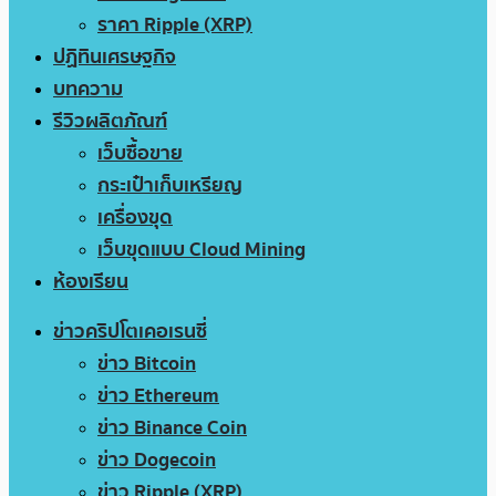
ราคา Ripple (XRP)
ปฏิทินเศรษฐกิจ
บทความ
รีวิวผลิตภัณฑ์
เว็บซื้อขาย
กระเป๋าเก็บเหรียญ
เครื่องขุด
เว็บขุดแบบ Cloud Mining
ห้องเรียน
ข่าวคริปโตเคอเรนซี่
ข่าว Bitcoin
ข่าว Ethereum
ข่าว Binance Coin
ข่าว Dogecoin
ข่าว Ripple (XRP)