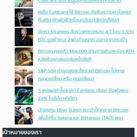
Coldcard ลุกลามสู่อุปกรณ์คริปโทฯ ในบ้าน
เหยื่อ Coldcard ใช้ Bitcoin ส่งข้อความหาโจรขอ
คืนเงิน ตัดพ้อชีวิตโอนกลับมาสักนิดก็ยังดี
จับตา Strategy ส่อแววเทขายรอบ 4 ? โอน 1,030
BTC มูลค่าทะลุ 2 พันล้านบาท ออกจากกระเป๋า
Bitcoin ทรงตัว $64,000 สวนทางหุ้นสหรัฐฯ ATH
หลังข้อตกลงฮอร์มุซใกล้ยุติ
S&P 500 ทำจุดสูงสุดใหม่ แต่ Bitcoin ไม่ตาม
ตลาดเปลี่ยน หรือ คนเปลี่ยน?
3 เหตุผลทำไมราคา Cardano (Ada) ถึงพุ่งแรง
22% ในสัปดาห์เดียว
นักลงทุน Uber รุ่นแรก แนะนำให้เทขาย Bitcoin
เพื่อไปซื้อ Solana และ Bittensor (TAO) แทน
เป้าหมายของเรา