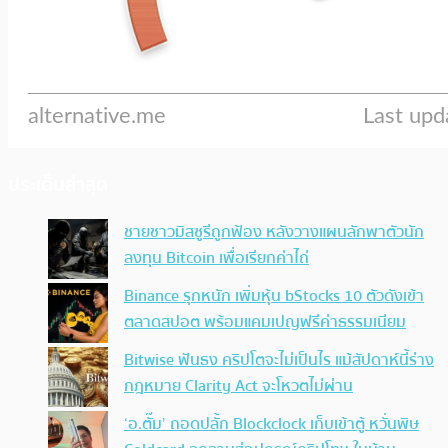
ประเด็นล่าสุด
ชายชาวมิสซูรีถูกฟ้อง หลังวางแผนลักพาตัวนัก
ลงทุน Bitcoin เพื่อเรียกค่าไถ่
Binance รุกหนัก เพิ่มหุ้น bStocks 10 ตัวดังเข้า
ตลาดสปอต พร้อมแคมเปญฟรีค่าธรรมเนียม
Bitwise ฟันธง คริปโตจะไม่เป็นไร แม้สัปดาห์นี้ร่าง
กฎหมาย Clarity Act จะโหวตไม่ผ่าน
‘อ.ตั๊ม’ ถอดปลั้ก Blockclock เก็บเข้าตู้ หวั่นพิษ