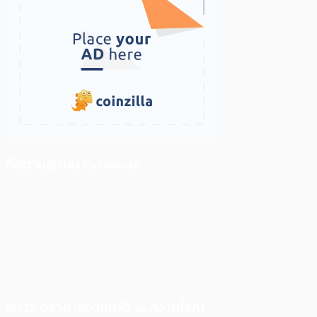
ติดตามเราบน Facebook
สภาวะตลาด (ความกลัว vs ความโลภ)