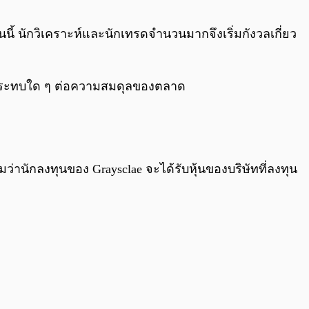
0:00
/
0:00
อนนี้ นักวิเคราะห์และนักเทรดจำนวนมากจึงเริ่มกังวลเกี่ยว
งผลกระทบใด ๆ ต่อความสมดุลของตลาด
านักลงทุนของ Graysclae จะได้รับหุ้นของบริษัทที่ลงทุน