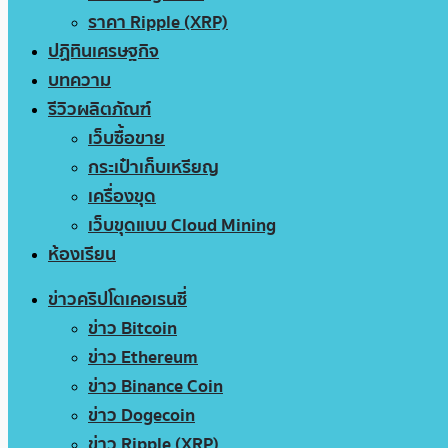
ราคา Ripple (XRP)
ปฏิทินเศรษฐกิจ
บทความ
รีวิวผลิตภัณฑ์
เว็บซื้อขาย
กระเป๋าเก็บเหรียญ
เครื่องขุด
เว็บขุดแบบ Cloud Mining
ห้องเรียน
ข่าวคริปโตเคอเรนซี่
ข่าว Bitcoin
ข่าว Ethereum
ข่าว Binance Coin
ข่าว Dogecoin
ข่าว Ripple (XRP)