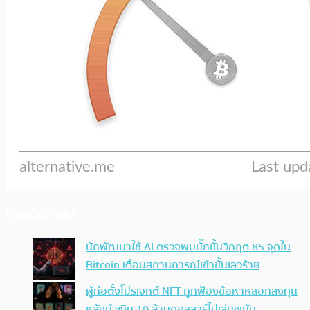
ประเด็นล่าสุด
นักพัฒนาใช้ AI ตรวจพบบั๊กขั้นวิกฤต 85 จุดใน
Bitcoin เตือนสถานการณ์เข้าขั้นเลวร้าย
ผู้ก่อตั้งโปรเจกต์ NFT ถูกฟ้องข้อหาหลอกลงทุน
หลังนำเงิน 10 ล้านดอลลาร์ไปเล่นพนัน