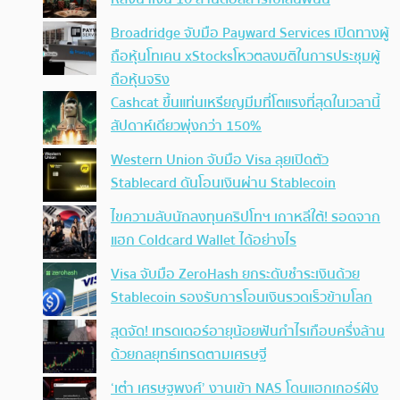
Broadridge จับมือ Payward Services เปิดทางผู้
ถือหุ้นโทเคน xStocksโหวตลงมติในการประชุมผู้
ถือหุ้นจริง
Cashcat ขึ้นแท่นเหรียญมีมที่โตแรงที่สุดในเวลานี้
สัปดาห์เดียวพุ่งกว่า 150%
Western Union จับมือ Visa ลุยเปิดตัว
Stablecard ดันโอนเงินผ่าน Stablecoin
ไขความลับนักลงทุนคริปโทฯ เกาหลีใต้! รอดจาก
แฮก Coldcard Wallet ได้อย่างไร
Visa จับมือ ZeroHash ยกระดับชำระเงินด้วย
Stablecoin รองรับการโอนเงินรวดเร็วข้ามโลก
สุดจัด! เทรดเดอร์อายุน้อยฟันกำไรเกือบครึ่งล้าน
ด้วยกลยุทธ์เทรดตามเศรษฐี
‘เต๋า เศรษฐพงศ์’ งานเข้า NAS โดนแฮกเกอร์ฝัง