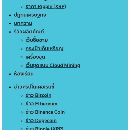
ราคา Ripple (XRP)
ปฏิทินเศรษฐกิจ
บทความ
รีวิวผลิตภัณฑ์
เว็บซื้อขาย
กระเป๋าเก็บเหรียญ
เครื่องขุด
เว็บขุดแบบ Cloud Mining
ห้องเรียน
ข่าวคริปโตเคอเรนซี่
ข่าว Bitcoin
ข่าว Ethereum
ข่าว Binance Coin
ข่าว Dogecoin
ข่าว Ripple (XRP)