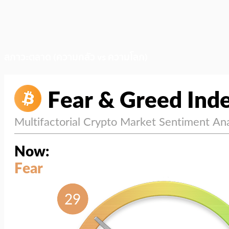
สภาวะตลาด (ความกลัว vs ความโลภ)