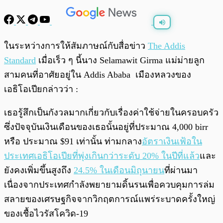
พร้อมเล่น
0:00
/
0:00
ในระหว่างการให้สัมภาษณ์กับสื่อข่าว
The Addis
Standard
เมื่อเร็ว ๆ นี้นาง Selamawit Girma แม่ม่ายลูก
สามคนที่อาศัยอยู่ใน Addis Ababa เมืองหลวงของ
เอธิโอเปียกล่าวว่า :
เธอรู้สึกเป็นกังวลมากเกี่ยวกับเรื่องค่าใช้จ่ายในครอบครัว
ซึ่งปัจจุบันเงินเดือนของเธอนั้นอยู่ที่ประมาณ 4,000 birr
หรือ ประมาณ $91 เท่านั้น ท่ามกลาง
อัตราเงินเฟ้อใน
ประเทศเอธิโอเปียที่พุ่งเกินกว่าระดับ 20% ในปีที่แล้ว
และ
ยังคงเพิ่มขึ้นสูงถึง
24.5% ในเดือนมิถุนายน
ที่ผ่านมา
เนื่องจากประเทศกำลังพยายามดิ้นรนเพื่อควบคุมการล่ม
สลายของเศรษฐกิจจากวิกฤตการณ์แพร่ระบาดครั้งใหญ่
ของเชื้อไวรัสโควิด-19