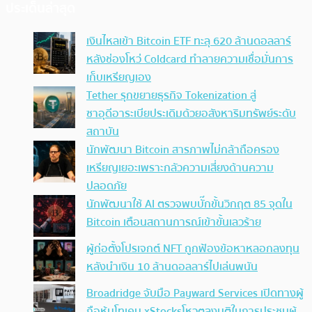
ประเด็นล่าสุด
เงินไหลเข้า Bitcoin ETF ทะลุ 620 ล้านดอลลาร์
หลังช่องโหว่ Coldcard ทำลายความเชื่อมั่นการ
เก็บเหรียญเอง
Tether รุกขยายธุรกิจ Tokenization สู่
ซาอุดีอาระเบียประเดิมด้วยอสังหาริมทรัพย์ระดับ
สถาบัน
นักพัฒนา Bitcoin สารภาพไม่กล้าถือครอง
เหรียญเยอะเพราะกลัวความเสี่ยงด้านความ
ปลอดภัย
นักพัฒนาใช้ AI ตรวจพบบั๊กขั้นวิกฤต 85 จุดใน
Bitcoin เตือนสถานการณ์เข้าขั้นเลวร้าย
ผู้ก่อตั้งโปรเจกต์ NFT ถูกฟ้องข้อหาหลอกลงทุน
หลังนำเงิน 10 ล้านดอลลาร์ไปเล่นพนัน
Broadridge จับมือ Payward Services เปิดทางผู้
ถือหุ้นโทเคน xStocksโหวตลงมติในการประชุมผู้