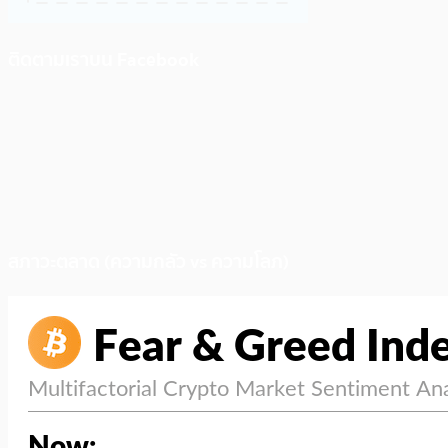
ติดตามเราบน Facebook
สภาวะตลาด (ความกลัว vs ความโลภ)