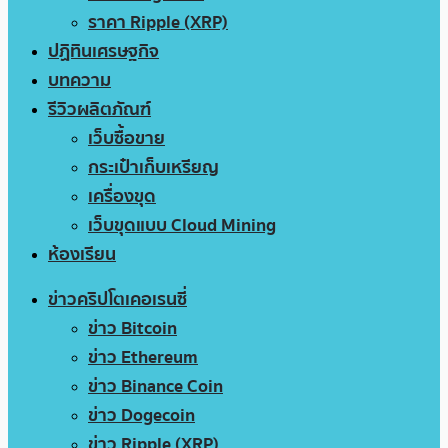
ราคา Ripple (XRP)
ปฏิทินเศรษฐกิจ
บทความ
รีวิวผลิตภัณฑ์
เว็บซื้อขาย
กระเป๋าเก็บเหรียญ
เครื่องขุด
เว็บขุดแบบ Cloud Mining
ห้องเรียน
ข่าวคริปโตเคอเรนซี่
ข่าว Bitcoin
ข่าว Ethereum
ข่าว Binance Coin
ข่าว Dogecoin
ข่าว Ripple (XRP)