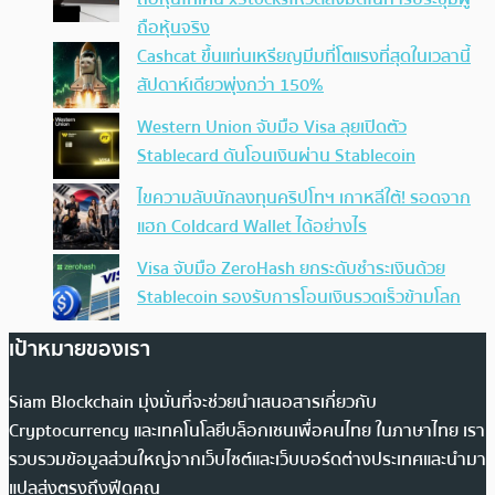
ถือหุ้นจริง
Cashcat ขึ้นแท่นเหรียญมีมที่โตแรงที่สุดในเวลานี้
สัปดาห์เดียวพุ่งกว่า 150%
Western Union จับมือ Visa ลุยเปิดตัว
Stablecard ดันโอนเงินผ่าน Stablecoin
ไขความลับนักลงทุนคริปโทฯ เกาหลีใต้! รอดจาก
แฮก Coldcard Wallet ได้อย่างไร
Visa จับมือ ZeroHash ยกระดับชำระเงินด้วย
Stablecoin รองรับการโอนเงินรวดเร็วข้ามโลก
เป้าหมายของเรา
Siam Blockchain มุ่งมั่นที่จะช่วยนำเสนอสารเกี่ยวกับ
Cryptocurrency และเทคโนโลยีบล็อกเชนเพื่อคนไทย ในภาษาไทย เรา
รวบรวมข้อมูลส่วนใหญ่จากเว็บไซต์และเว็บบอร์ดต่างประเทศและนำมา
แปลส่งตรงถึงฟีดคุณ