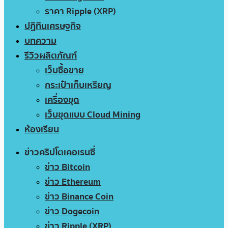
ราคา Ripple (XRP)
ปฏิทินเศรษฐกิจ
บทความ
รีวิวผลิตภัณฑ์
เว็บซื้อขาย
กระเป๋าเก็บเหรียญ
เครื่องขุด
เว็บขุดแบบ Cloud Mining
ห้องเรียน
ข่าวคริปโตเคอเรนซี่
ข่าว Bitcoin
ข่าว Ethereum
ข่าว Binance Coin
ข่าว Dogecoin
ข่าว Ripple (XRP)