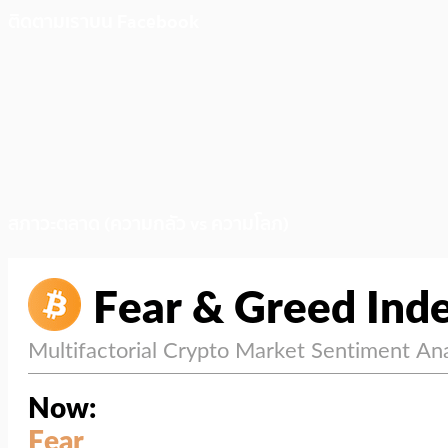
ติดตามเราบน Facebook
สภาวะตลาด (ความกลัว vs ความโลภ)