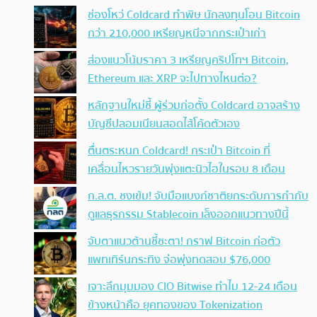
ช่องโหว่ Coldcard ทำพิษ นักลงทุนโอน Bitcoin
กว่า 210,000 เหรียญหนีจากกระเป๋าเก่า
ส่องแนวโน้มราคา 3 เหรียญคริปโทฯ Bitcoin,
Ethereum และ XRP จะไปทางไหนต่อ?
หลักฐานใหม่ชี้ ผู้ร่วมก่อตั้ง Coldcard อาจสร้าง
บัญชีปลอมเนียนสอดไส้โค้ดตัวเอง
ตื่นตระหนก Coldcard! กระเป๋า Bitcoin ที่
เคลื่อนไหวรายวันพุ่งแตะนิวไฮในรอบ 8 เดือน
ก.ล.ต. ชงเข้ม! จับมือแบงก์ชาติยกระดับการกำกับ
ดูแลธุรกรรม Stablecoin เล็งออกแนวทางปีนี้
จับตาแนวต้านชี้ชะตา! กราฟ Bitcoin ก่อตัว
แพทเทิร์นกระทิง จ่อพุ่งทดสอบ $76,000
เจาะลึกมุมมอง CIO Bitwise ทำไม 12-24 เดือน
ข้างหน้าคือ ยุคทองของ Tokenization