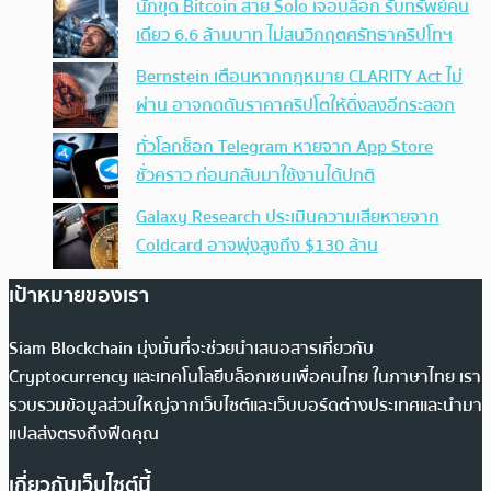
นักขุด Bitcoin สาย Solo เจอบล็อก รับทรัพย์คน
เดียว 6.6 ล้านบาท ไม่สนวิกฤตศรัทธาคริปโทฯ
Bernstein เตือนหากกฎหมาย CLARITY Act ไม่
ผ่าน อาจกดดันราคาคริปโตให้ดิ่งลงอีกระลอก
ทั่วโลกช็อก Telegram หายจาก App Store
ชั่วคราว ก่อนกลับมาใช้งานได้ปกติ
Galaxy Research ประเมินความเสียหายจาก
Coldcard อาจพุ่งสูงถึง $130 ล้าน
เป้าหมายของเรา
Siam Blockchain มุ่งมั่นที่จะช่วยนำเสนอสารเกี่ยวกับ
Cryptocurrency และเทคโนโลยีบล็อกเชนเพื่อคนไทย ในภาษาไทย เรา
รวบรวมข้อมูลส่วนใหญ่จากเว็บไซต์และเว็บบอร์ดต่างประเทศและนำมา
แปลส่งตรงถึงฟีดคุณ
เกี่ยวกับเว็บไซต์นี้