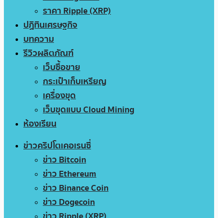
ราคา Ripple (XRP)
ปฏิทินเศรษฐกิจ
บทความ
รีวิวผลิตภัณฑ์
เว็บซื้อขาย
กระเป๋าเก็บเหรียญ
เครื่องขุด
เว็บขุดแบบ Cloud Mining
ห้องเรียน
ข่าวคริปโตเคอเรนซี่
ข่าว Bitcoin
ข่าว Ethereum
ข่าว Binance Coin
ข่าว Dogecoin
ข่าว Ripple (XRP)