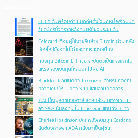
ประเด็นล่าสุด
CLICX ลั่นพร้อมดำเนินคดีผู้ตั้งใจบิดหนี้ พร้อมปิด
รับสมัครชั่วคราวหลังคนแห่ยื่นจนระบบล้น
Coldcard เตือนผู้ใช้งานรีบย้าย Bitcoin ด่วน หลัง
ช่องโหว่ยังอุดไม่ได้ และถูกเจาะต่อเนื่อง
กองทุน Bitcoin ETF เจ๊งและปิดตัวเป็นแห่งแรกใน
สหรัฐหลังเงินทุนไหลออกไปฝั่ง AI
BlackRock ลุยเปิดตัว Tokenized สำหรับกองทุน
ตลาดเงินยุโรปมูลค่า 3.11 แสนล้านดอลลาร์
แบงก์ใหญ่สุดของอิตาลี ลดสัดส่วน Bitcoin ETF
ลง 99% หันลงทุน ใน Ethereum แทนถึง 3 เท่า
Charles Hoskinson ปลุกพลังคอมมูฯ Cardano
ลั่นต้องการพา ADA กลับมาเป็นผู้ชนะ