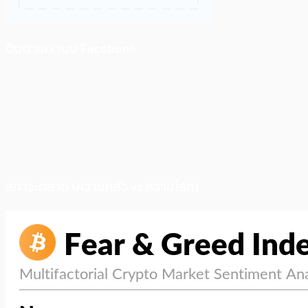
ติดตามเราบน Facebook
สภาวะตลาด (ความกลัว vs ความโลภ)