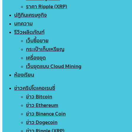
ราคา Ripple (XRP)
ปฏิทินเศรษฐกิจ
บทความ
รีวิวผลิตภัณฑ์
เว็บซื้อขาย
กระเป๋าเก็บเหรียญ
เครื่องขุด
เว็บขุดแบบ Cloud Mining
ห้องเรียน
ข่าวคริปโตเคอเรนซี่
ข่าว Bitcoin
ข่าว Ethereum
ข่าว Binance Coin
ข่าว Dogecoin
ข่าว Ripple (XRP)