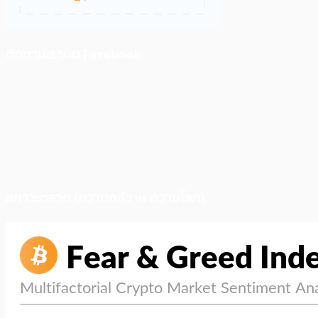
ติดตามเราบน Facebook
สภาวะตลาด (ความกลัว vs ความโลภ)