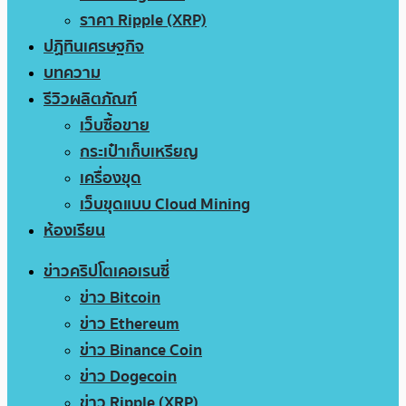
ราคา Ripple (XRP)
ปฏิทินเศรษฐกิจ
บทความ
รีวิวผลิตภัณฑ์
เว็บซื้อขาย
กระเป๋าเก็บเหรียญ
เครื่องขุด
เว็บขุดแบบ Cloud Mining
ห้องเรียน
ข่าวคริปโตเคอเรนซี่
ข่าว Bitcoin
ข่าว Ethereum
ข่าว Binance Coin
ข่าว Dogecoin
ข่าว Ripple (XRP)