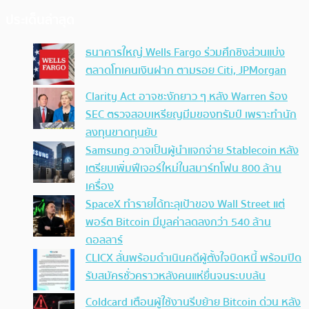
ประเด็นล่าสุด
ธนาคารใหญ่ Wells Fargo ร่วมศึกชิงส่วนแบ่ง
ตลาดโทเคนเงินฝาก ตามรอย Citi, JPMorgan
Clarity Act อาจชะงักยาว ๆ หลัง Warren ร้อง
SEC ตรวจสอบเหรียญมีมของทรัมป์ เพราะทำนัก
ลงทุนขาดทุนยับ
Samsung อาจเป็นผู้นำแจกจ่าย Stablecoin หลัง
เตรียมเพิ่มฟีเจอร์ใหม่ในสมาร์ทโฟน 800 ล้าน
เครื่อง
SpaceX ทำรายได้ทะลุเป้าของ Wall Street แต่
พอร์ต Bitcoin มีมูลค่าลดลงกว่า 540 ล้าน
ดอลลาร์
CLICX ลั่นพร้อมดำเนินคดีผู้ตั้งใจบิดหนี้ พร้อมปิด
รับสมัครชั่วคราวหลังคนแห่ยื่นจนระบบล้น
Coldcard เตือนผู้ใช้งานรีบย้าย Bitcoin ด่วน หลัง