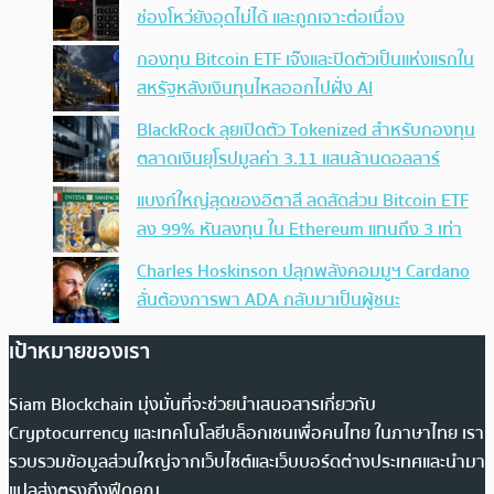
ช่องโหว่ยังอุดไม่ได้ และถูกเจาะต่อเนื่อง
กองทุน Bitcoin ETF เจ๊งและปิดตัวเป็นแห่งแรกใน
สหรัฐหลังเงินทุนไหลออกไปฝั่ง AI
BlackRock ลุยเปิดตัว Tokenized สำหรับกองทุน
ตลาดเงินยุโรปมูลค่า 3.11 แสนล้านดอลลาร์
แบงก์ใหญ่สุดของอิตาลี ลดสัดส่วน Bitcoin ETF
ลง 99% หันลงทุน ใน Ethereum แทนถึง 3 เท่า
Charles Hoskinson ปลุกพลังคอมมูฯ Cardano
ลั่นต้องการพา ADA กลับมาเป็นผู้ชนะ
เป้าหมายของเรา
Siam Blockchain มุ่งมั่นที่จะช่วยนำเสนอสารเกี่ยวกับ
Cryptocurrency และเทคโนโลยีบล็อกเชนเพื่อคนไทย ในภาษาไทย เรา
รวบรวมข้อมูลส่วนใหญ่จากเว็บไซต์และเว็บบอร์ดต่างประเทศและนำมา
แปลส่งตรงถึงฟีดคุณ