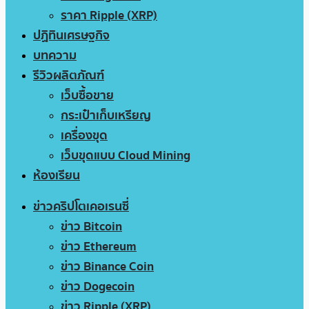
ราคา Ripple (XRP)
ปฏิทินเศรษฐกิจ
บทความ
รีวิวผลิตภัณฑ์
เว็บซื้อขาย
กระเป๋าเก็บเหรียญ
เครื่องขุด
เว็บขุดแบบ Cloud Mining
ห้องเรียน
ข่าวคริปโตเคอเรนซี่
ข่าว Bitcoin
ข่าว Ethereum
ข่าว Binance Coin
ข่าว Dogecoin
ข่าว Ripple (XRP)