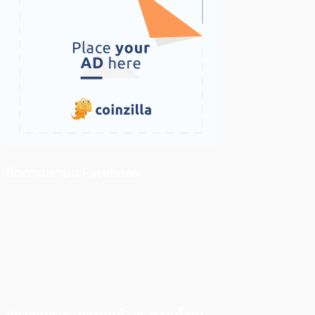
ติดตามเราบน Facebook
สภาวะตลาด (ความกลัว vs ความโลภ)