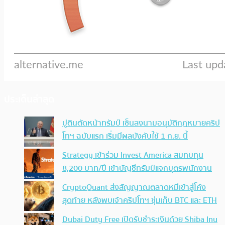
ประเด็นล่าสุด
ปูตินตัดหน้าทรัมป์ เซ็นลงนามอนุมัติกฎหมายคริป
โทฯ ฉบับแรก เริ่มมีผลบังคับใช้ 1 ก.ย. นี้
Strategy เข้าร่วม Invest America สมทบทุน
8,200 บาท/ปี เข้าบัญชีทรัมป์แจกบุตรพนักงาน
CryptoQuant ส่งสัญญาณตลาดหมีเข้าสู่โค้ง
สุดท้าย หลังพบเจ้าคริปโทฯ ซุ่มเก็บ BTC และ ETH
Dubai Duty Free เปิดรับชำระเงินด้วย Shiba Inu