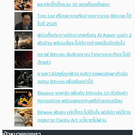
และคริปโตอื่นรวม 30 สกุลเป็นครั้งแรก
Tom Lee เตือนควอนตัมอาจเจาะระบบ Bitcoin ได้
ในปี 2028
ผู้ก่อตั้งประกาศปิดฉากเหรียญ AI Agent มูลค่า 2
พันล้าน พร้อมลั่นจะไม่มีการช่วยเหลืออีกต่อไป
กราฟ Bitcoin ส่งสัญญาณว่าตลาดกระทิงจะไม่มี
อีกแล้ว
ชายชาวมิสซูรีถูกฟ้อง หลังวางแผนลักพาตัวนัก
ลงทุน Bitcoin เพื่อเรียกค่าไถ่
Binance รุกหนัก เพิ่มหุ้น bStocks 10 ตัวดังเข้า
ตลาดสปอต พร้อมแคมเปญฟรีค่าธรรมเนียม
Bitwise ฟันธง คริปโตจะไม่เป็นไร แม้สัปดาห์นี้ร่าง
กฎหมาย Clarity Act จะโหวตไม่ผ่าน
เป้าหมายของเรา