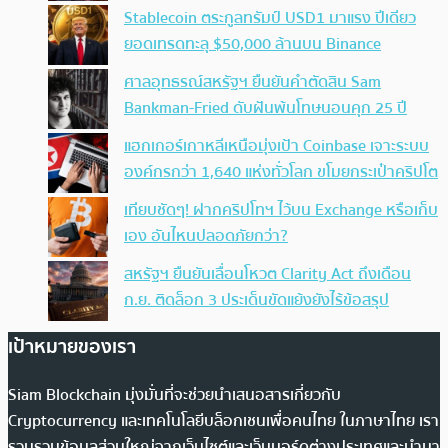
Stablecoin ตระกูลทรัมป์ USD1 มาแรง ปีเดียว
ยอดเทรดทะลุ $50,000 ล้านบน Binance
ศาลอุทธรณ์สหรัฐฯ ยืนยันคำตัดสิน Sam
Bankman-Fried ดับฝันพ้นโทษนอนคุก 25 ปี
แฮกเกอร์เกาหลีเหนือมุ่งเป้า Coinbase เจาะระบบ
องค์กรกว่า 1,640 แห่งทั่วโลก ขโมยกระเป๋าคริปโต
เทียบชัดๆ! ฝากคริปโทฯ ไว้บน Exchange หรือเก็บ
เอง อันไหนปลอดภัยกว่า?
สหรัฐฯ ยืนยันเลื่อนโหวต Clarity Act ถึงเดือน
ก.ย. ติดล็อก 3 ประเด็นขัดแย้งยังไร้ข้อสรุป
เป้าหมายของเรา
Siam Blockchain มุ่งมั่นที่จะช่วยนำเสนอสารเกี่ยวกับ
Cryptocurrency และเทคโนโลยีบล็อกเชนเพื่อคนไทย ในภาษาไทย เรา
รวบรวมข้อมูลส่วนใหญ่จากเว็บไซต์และเว็บบอร์ดต่างประเทศและนำมา