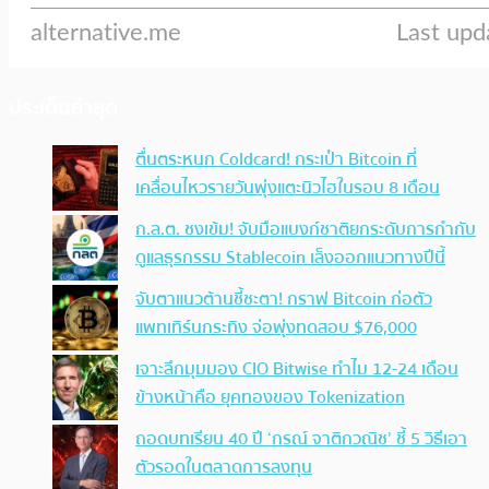
ประเด็นล่าสุด
ตื่นตระหนก Coldcard! กระเป๋า Bitcoin ที่
เคลื่อนไหวรายวันพุ่งแตะนิวไฮในรอบ 8 เดือน
ก.ล.ต. ชงเข้ม! จับมือแบงก์ชาติยกระดับการกำกับ
ดูแลธุรกรรม Stablecoin เล็งออกแนวทางปีนี้
จับตาแนวต้านชี้ชะตา! กราฟ Bitcoin ก่อตัว
แพทเทิร์นกระทิง จ่อพุ่งทดสอบ $76,000
เจาะลึกมุมมอง CIO Bitwise ทำไม 12-24 เดือน
ข้างหน้าคือ ยุคทองของ Tokenization
ถอดบทเรียน 40 ปี ‘กรณ์ จาติกวณิช’ ชี้ 5 วิธีเอา
ตัวรอดในตลาดการลงทุน