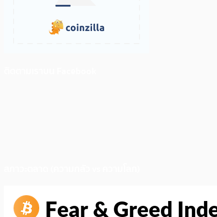
ติดตามเราบน Facebook
สภาวะตลาด (ความกลัว vs ความโลภ)