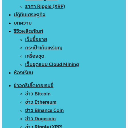
ราคา Ripple (XRP)
ปฏิทินเศรษฐกิจ
บทความ
รีวิวผลิตภัณฑ์
เว็บซื้อขาย
กระเป๋าเก็บเหรียญ
เครื่องขุด
เว็บขุดแบบ Cloud Mining
ห้องเรียน
ข่าวคริปโตเคอเรนซี่
ข่าว Bitcoin
ข่าว Ethereum
ข่าว Binance Coin
ข่าว Dogecoin
ข่าว Ripple (XRP)