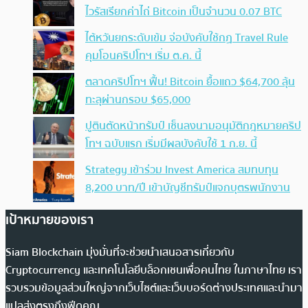
ไวรัสเรียกค่าไถ่ Bitcoin เป็นจำนวน 0.07 BTC
ไต้หวันยกระดับเข้ม จ่อบังคับใช้กฏ Travel Rule
คุมโอนคริปโทฯ เริ่ม ต.ค. นี้
ตลาดคริปโทฯ ฟื้น! Bitcoin ยื้อแถว $64,700 ลุ้น
ทะลุผ่านกรอบ $65,000
ปูตินตัดหน้าทรัมป์ เซ็นลงนามอนุมัติกฎหมายคริป
โทฯ ฉบับแรก เริ่มมีผลบังคับใช้ 1 ก.ย. นี้
Strategy เข้าร่วม Invest America สมทบทุน
8,200 บาท/ปี เข้าบัญชีทรัมป์แจกบุตรพนักงาน
เป้าหมายของเรา
Siam Blockchain มุ่งมั่นที่จะช่วยนำเสนอสารเกี่ยวกับ
Cryptocurrency และเทคโนโลยีบล็อกเชนเพื่อคนไทย ในภาษาไทย เรา
รวบรวมข้อมูลส่วนใหญ่จากเว็บไซต์และเว็บบอร์ดต่างประเทศและนำมา
แปลส่งตรงถึงฟีดคุณ