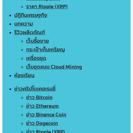
ราคา Ripple (XRP)
ปฏิทินเศรษฐกิจ
บทความ
รีวิวผลิตภัณฑ์
เว็บซื้อขาย
กระเป๋าเก็บเหรียญ
เครื่องขุด
เว็บขุดแบบ Cloud Mining
ห้องเรียน
ข่าวคริปโตเคอเรนซี่
ข่าว Bitcoin
ข่าว Ethereum
ข่าว Binance Coin
ข่าว Dogecoin
ข่าว Ripple (XRP)