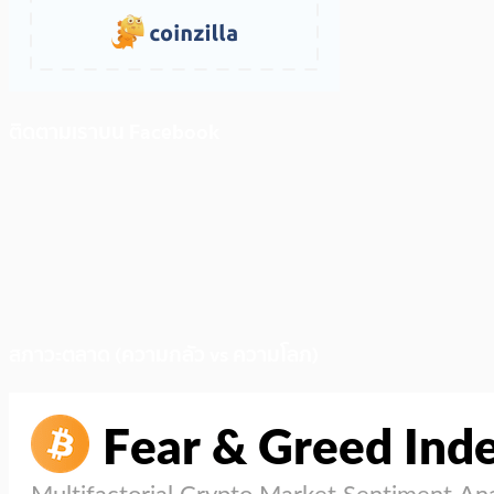
ติดตามเราบน Facebook
สภาวะตลาด (ความกลัว vs ความโลภ)