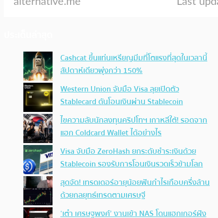
ประเด็นล่าสุด
Cashcat ขึ้นแท่นเหรียญมีมที่โตแรงที่สุดในเวลานี้
สัปดาห์เดียวพุ่งกว่า 150%
Western Union จับมือ Visa ลุยเปิดตัว
Stablecard ดันโอนเงินผ่าน Stablecoin
ไขความลับนักลงทุนคริปโทฯ เกาหลีใต้! รอดจาก
แฮก Coldcard Wallet ได้อย่างไร
Visa จับมือ ZeroHash ยกระดับชำระเงินด้วย
Stablecoin รองรับการโอนเงินรวดเร็วข้ามโลก
สุดจัด! เทรดเดอร์อายุน้อยฟันกำไรเกือบครึ่งล้าน
ด้วยกลยุทธ์เทรดตามเศรษฐี
‘เต๋า เศรษฐพงศ์’ งานเข้า NAS โดนแฮกเกอร์ฝัง