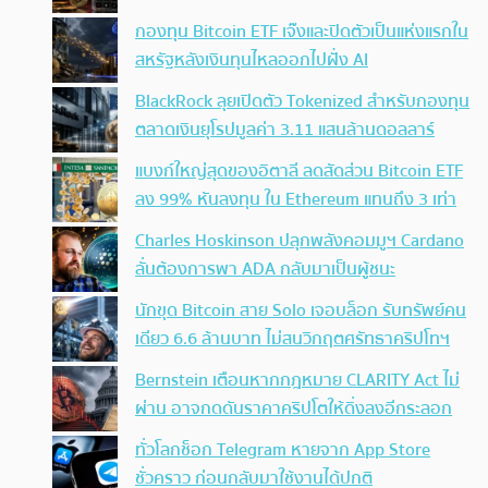
กองทุน Bitcoin ETF เจ๊งและปิดตัวเป็นแห่งแรกใน
สหรัฐหลังเงินทุนไหลออกไปฝั่ง AI
BlackRock ลุยเปิดตัว Tokenized สำหรับกองทุน
ตลาดเงินยุโรปมูลค่า 3.11 แสนล้านดอลลาร์
แบงก์ใหญ่สุดของอิตาลี ลดสัดส่วน Bitcoin ETF
ลง 99% หันลงทุน ใน Ethereum แทนถึง 3 เท่า
Charles Hoskinson ปลุกพลังคอมมูฯ Cardano
ลั่นต้องการพา ADA กลับมาเป็นผู้ชนะ
นักขุด Bitcoin สาย Solo เจอบล็อก รับทรัพย์คน
เดียว 6.6 ล้านบาท ไม่สนวิกฤตศรัทธาคริปโทฯ
Bernstein เตือนหากกฎหมาย CLARITY Act ไม่
ผ่าน อาจกดดันราคาคริปโตให้ดิ่งลงอีกระลอก
ทั่วโลกช็อก Telegram หายจาก App Store
ชั่วคราว ก่อนกลับมาใช้งานได้ปกติ