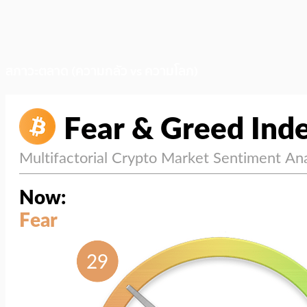
สภาวะตลาด (ความกลัว vs ความโลภ)