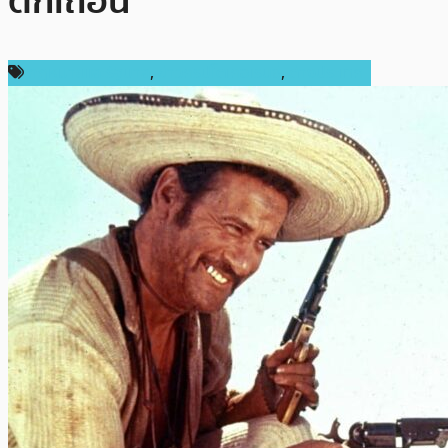
ตกเถื่อน
กฎหมายและรัฐบาล
,
ข่าวคริปโตเคอเรนซี่
,
ต่างประเทศ