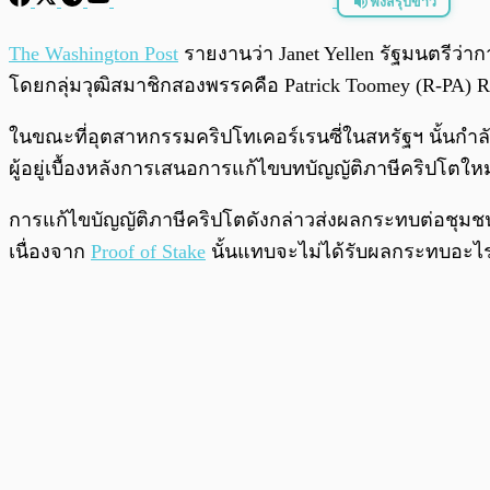
ฟังสรุปข่าว
พร้อมเล่น
The Washington Post
รายงานว่า Janet Yellen รัฐมนตรีว่
โดยกลุ่มวุฒิสมาชิกสองพรรคคือ Patrick Toomey (R-PA)
ในขณะที่อุตสาหกรรมคริปโทเคอร์เรนซี่ในสหรัฐฯ นั้นกำล
ผู้อยู่เบื้องหลังการเสนอการแก้ไขบทบัญญัติภาษีคริปโตใหม่
การแก้ไขบัญญัติภาษีคริปโตดังกล่าวส่งผลกระทบต่อชุม
เนื่องจาก
Proof of Stake
นั้นแทบจะไม่ได้รับผลกระทบอะไ