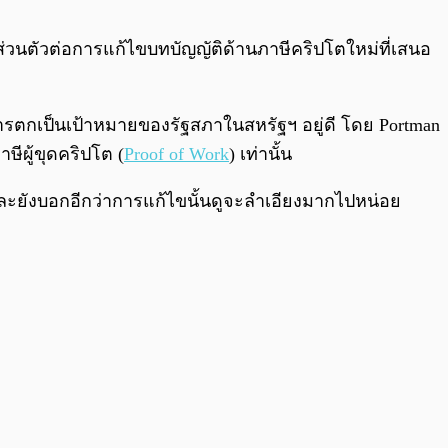
0:00
/
0:00
วนตัวต่อการแก้ไขบทบัญญัติด้านภาษีคริปโตใหม่ที่เสนอ
ารตกเป็นเป้าหมายของรัฐสภาในสหรัฐฯ อยู่ดี โดย Portman
ษีผู้ขุดคริปโต (
Proof of Work
) เท่านั้น
ละยังบอกอีกว่าการแก้ไขนั้นดูจะลำเอียงมากไปหน่อย