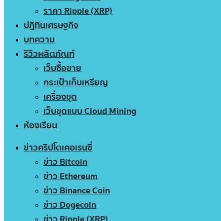
ราคา Ripple (XRP)
ปฏิทินเศรษฐกิจ
บทความ
รีวิวผลิตภัณฑ์
เว็บซื้อขาย
กระเป๋าเก็บเหรียญ
เครื่องขุด
เว็บขุดแบบ Cloud Mining
ห้องเรียน
ข่าวคริปโตเคอเรนซี่
ข่าว Bitcoin
ข่าว Ethereum
ข่าว Binance Coin
ข่าว Dogecoin
ข่าว Ripple (XRP)