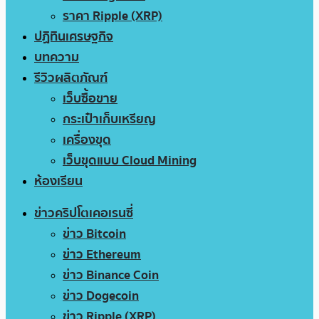
ราคา Ripple (XRP)
ปฏิทินเศรษฐกิจ
บทความ
รีวิวผลิตภัณฑ์
เว็บซื้อขาย
กระเป๋าเก็บเหรียญ
เครื่องขุด
เว็บขุดแบบ Cloud Mining
ห้องเรียน
ข่าวคริปโตเคอเรนซี่
ข่าว Bitcoin
ข่าว Ethereum
ข่าว Binance Coin
ข่าว Dogecoin
ข่าว Ripple (XRP)