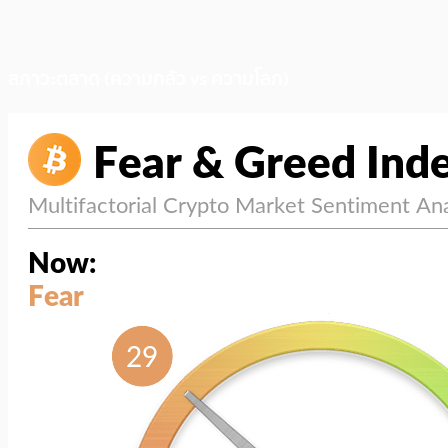
สภาวะตลาด (ความกลัว vs ความโลภ)