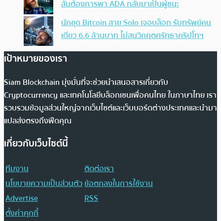
ลั่นต้องการพา ADA กลับมาเป็นผู้ชนะ
นักขุด Bitcoin สาย Solo เจอบล็อก รับทรัพย์คน
เดียว 6.6 ล้านบาท ไม่สนวิกฤตศรัทธาคริปโทฯ
เป้าหมายของเรา
Siam Blockchain มุ่งมั่นที่จะช่วยนำเสนอสารเกี่ยวกับ
Cryptocurrency และเทคโนโลยีบล็อกเชนเพื่อคนไทย ในภาษาไทย เรา
รวบรวมข้อมูลส่วนใหญ่จากเว็บไซต์และเว็บบอร์ดต่างประเทศและนำมา
แปลส่งตรงถึงฟีดคุณ
เกี่ยวกับเว็บไซต์นี้
ทีมงาน
ติดต่อเรา
นโยบายความเป็นส่วนตัว
ข้อตกลงในการใช้งาน
Advertise
RSS
ตั้งค่าคุกกี้