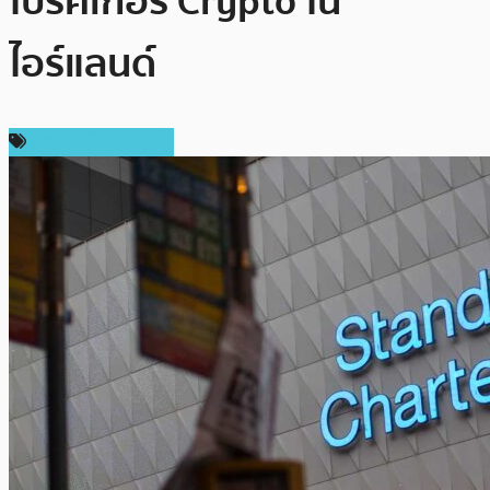
โบรคเกอร์ Crypto ใน
ไอร์แลนด์
ข่าวคริปโตเคอเรนซี่