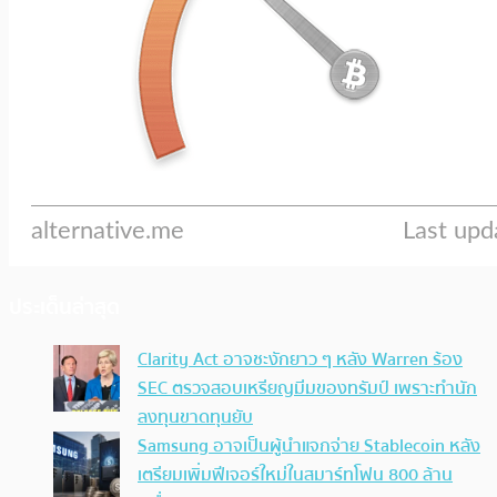
ประเด็นล่าสุด
Clarity Act อาจชะงักยาว ๆ หลัง Warren ร้อง
SEC ตรวจสอบเหรียญมีมของทรัมป์ เพราะทำนัก
ลงทุนขาดทุนยับ
Samsung อาจเป็นผู้นำแจกจ่าย Stablecoin หลัง
เตรียมเพิ่มฟีเจอร์ใหม่ในสมาร์ทโฟน 800 ล้าน