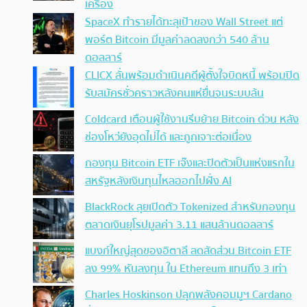
เครื่อง
SpaceX ทำรายได้ทะลุเป้าของ Wall Street แต่
พอร์ต Bitcoin มีมูลค่าลดลงกว่า 540 ล้าน
ดอลลาร์
CLICX ลั่นพร้อมดำเนินคดีผู้ตั้งใจบิดหนี้ พร้อมปิด
รับสมัครชั่วคราวหลังคนแห่ยื่นจนระบบล้น
Coldcard เตือนผู้ใช้งานรีบย้าย Bitcoin ด่วน หลัง
ช่องโหว่ยังอุดไม่ได้ และถูกเจาะต่อเนื่อง
กองทุน Bitcoin ETF เจ๊งและปิดตัวเป็นแห่งแรกใน
สหรัฐหลังเงินทุนไหลออกไปฝั่ง AI
BlackRock ลุยเปิดตัว Tokenized สำหรับกองทุน
ตลาดเงินยุโรปมูลค่า 3.11 แสนล้านดอลลาร์
แบงก์ใหญ่สุดของอิตาลี ลดสัดส่วน Bitcoin ETF
ลง 99% หันลงทุน ใน Ethereum แทนถึง 3 เท่า
Charles Hoskinson ปลุกพลังคอมมูฯ Cardano