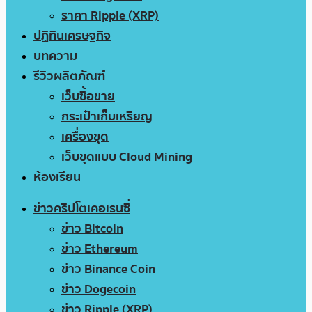
ราคา Ripple (XRP)
ปฏิทินเศรษฐกิจ
บทความ
รีวิวผลิตภัณฑ์
เว็บซื้อขาย
กระเป๋าเก็บเหรียญ
เครื่องขุด
เว็บขุดแบบ Cloud Mining
ห้องเรียน
ข่าวคริปโตเคอเรนซี่
ข่าว Bitcoin
ข่าว Ethereum
ข่าว Binance Coin
ข่าว Dogecoin
ข่าว Ripple (XRP)