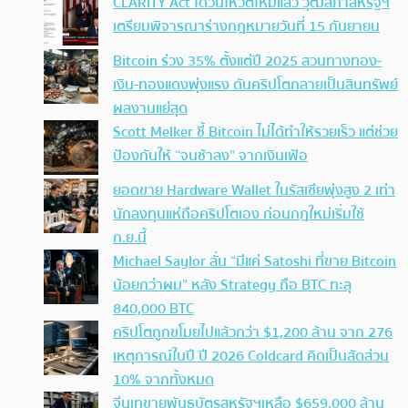
CLARITY Act ได้วันโหวตใหม่แล้ว วุฒิสภาสหรัฐฯ
เตรียมพิจารณาร่างกฎหมายวันที่ 15 กันยายน
Bitcoin ร่วง 35% ตั้งแต่ปี 2025 สวนทางทอง-
เงิน-ทองแดงพุ่งแรง ดันคริปโตกลายเป็นสินทรัพย์
ผลงานแย่สุด
Scott Melker ชี้ Bitcoin ไม่ได้ทำให้รวยเร็ว แต่ช่วย
ป้องกันให้ “จนช้าลง” จากเงินเฟ้อ
ยอดขาย Hardware Wallet ในรัสเซียพุ่งสูง 2 เท่า
นักลงทุนแห่ถือคริปโตเอง ก่อนกฎใหม่เริ่มใช้
ก.ย.นี้
Michael Saylor ลั่น “มีแค่ Satoshi ที่ขาย Bitcoin
น้อยกว่าผม” หลัง Strategy ถือ BTC ทะลุ
840,000 BTC
คริปโตถูกขโมยไปแล้วกว่า $1,200 ล้าน จาก 276
เหตุการณ์ในปี ปี 2026 Coldcard คิดเป็นสัดส่วน
10% จากทั้งหมด
จีนเทขายพันธบัตรสหรัฐฯเหลือ $659,000 ล้าน