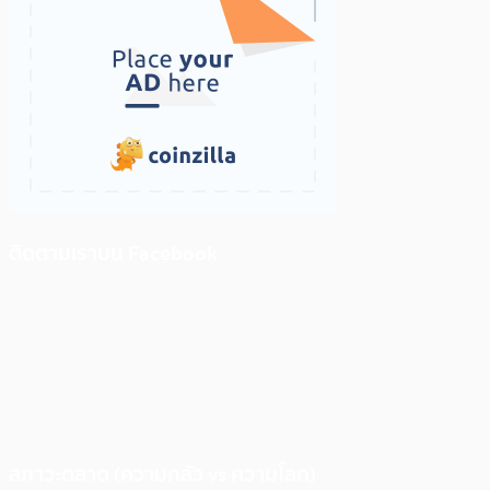
ติดตามเราบน Facebook
สภาวะตลาด (ความกลัว vs ความโลภ)