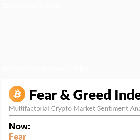
ติดตามเราบน Facebook
สภาวะตลาด (ความกลัว vs ความโลภ)