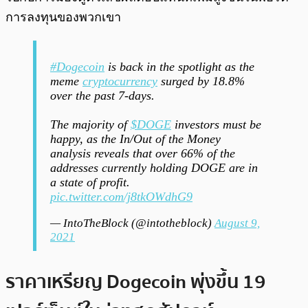
การลงทุนของพวกเขา
#Dogecoin
is back in the spotlight as the
meme
cryptocurrency
surged by 18.8%
over the past 7-days.
The majority of
$DOGE
investors must be
happy, as the In/Out of the Money
analysis reveals that over 66% of the
addresses currently holding DOGE are in
a state of profit.
pic.twitter.com/j8tkOWdhG9
— IntoTheBlock (@intotheblock)
August 9,
2021
ราคาเหรียญ Dogecoin พุ่งขึ้น 19