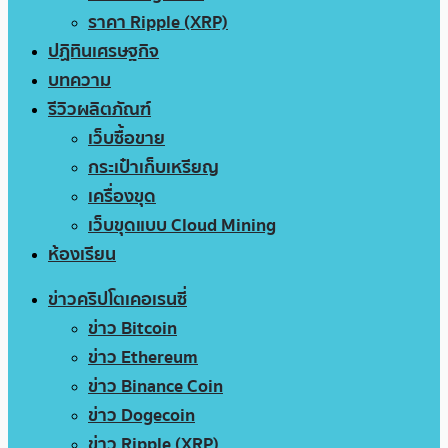
ราคา Ripple (XRP)
ปฏิทินเศรษฐกิจ
บทความ
รีวิวผลิตภัณฑ์
เว็บซื้อขาย
กระเป๋าเก็บเหรียญ
เครื่องขุด
เว็บขุดแบบ Cloud Mining
ห้องเรียน
ข่าวคริปโตเคอเรนซี่
ข่าว Bitcoin
ข่าว Ethereum
ข่าว Binance Coin
ข่าว Dogecoin
ข่าว Ripple (XRP)