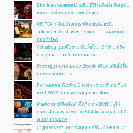
Bitmine ชะลอแผนกว้านซื้อ ETH เพื่อนำเงินทุนไป
เน้นกว้านซื้อหุ้นของบริษัทคืนแทน
UK FCA เตรียมร่างกฎระเบียบใหม่สำหรับ
Tokenized Gold เพื่อรักษาแชมป์ศูนย์กลางค้า
ทองคำโลก
Coinsbuy ศูนย์ซื้อขายคริปโตโดนแฮ็กข้ามเครือ
ข่ายสูญเงินกว่า 8 ล้านดอลลาร์
Strategy เทขาย 1,690 Bitcoin เพื่อนำเงินไปซื้อ
คืนหุ้นบริษัทตัวเอง
กิจกรรมบนเครือข่าย Bitcoin แตะจุดต่ำสุดเทียบ
เท่าปี 2018 ก่อนเริ่มส่งสัญญาณฟื้นตัว
Mastercard ปิดดีลเข้าซื้อกิจการ BVNK ผู้ให้
บริการโครงสร้างพื้นฐาน Stablecoin มูลค่า 1.8
พันล้านดอลลาร์
Cryptoquant เผยกองทุนเฮดจ์ฟันด์กลับมาเปิด