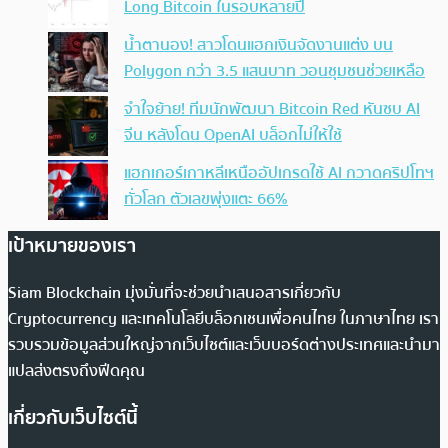
Long Bitcoin ในรอบหลายปี
น้ำตานอง! สาวโดนแฮกเงินจัดงานแต่ง บน
Polygon กว่า 3.5 แสนบาท วอนชุมชนช่วยเหลือ
จำใจย้าย! ทีมนักพัฒนา Bitcoin Red หันซบ AI
จีน หลังโดน OpenAI บล็อกไม่ให้ใช้
แฮกเกอร์เกาหลีเหนืออัปเกรดใช้ AI กวาดคริปโทฯ
ทั่วโลก ตัวเลขพุ่งแตะ 66%
เป้าหมายของเรา
Siam Blockchain มุ่งมั่นที่จะช่วยนำเสนอสารเกี่ยวกับ
Cryptocurrency และเทคโนโลยีบล็อกเชนเพื่อคนไทย ในภาษาไทย เรา
รวบรวมข้อมูลส่วนใหญ่จากเว็บไซต์และเว็บบอร์ดต่างประเทศและนำมา
แปลส่งตรงถึงฟีดคุณ
เกี่ยวกับเว็บไซต์นี้