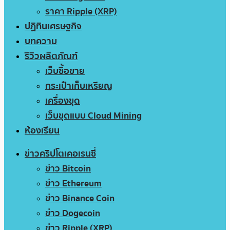
ราคา Ripple (XRP)
ปฏิทินเศรษฐกิจ
บทความ
รีวิวผลิตภัณฑ์
เว็บซื้อขาย
กระเป๋าเก็บเหรียญ
เครื่องขุด
เว็บขุดแบบ Cloud Mining
ห้องเรียน
ข่าวคริปโตเคอเรนซี่
ข่าว Bitcoin
ข่าว Ethereum
ข่าว Binance Coin
ข่าว Dogecoin
ข่าว Ripple (XRP)