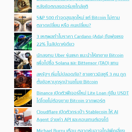
หลังข้อตกลงฮอร์มุซใกล้ยุติ
S&P 500 ทำจุดสูงสุดใหม่ แต่ Bitcoin ไม่ตาม
ตลาดเปลี่ยน หรือ คนเปลี่ยน?
3 เหตุผลทำไมราคา Cardano (Ada) ถึงพุ่งแรง
22% ในสัปดาห์เดียว
นักลงทุน Uber รุ่นแรก แนะนำให้เทขาย Bitcoin
เพื่อไปซื้อ Solana และ Bittensor (TAO) แทน
สหรัฐฯ เริ่มไม่ปลอดภัย? ชายชาวมิสซูรี 3 คน ถูก
ตั้งข้อหาบุกรุกบ้านขโมย Bitcoin
Binance เปิดตัวฟีเจอร์ใหม่ Lite Loan กู้ยืม USDT
ได้โดยไม่ต้องขาย Bitcoin จากพอร์ต
Cloudflare เปิดตัวกระเป๋า Stablecoin ให้ AI
Agent จ่ายค่า API และคอนเทนต์เองได้
Michael Burry เตือน ตลาดหุ้นอาจใกล้พีคเสี่ยง