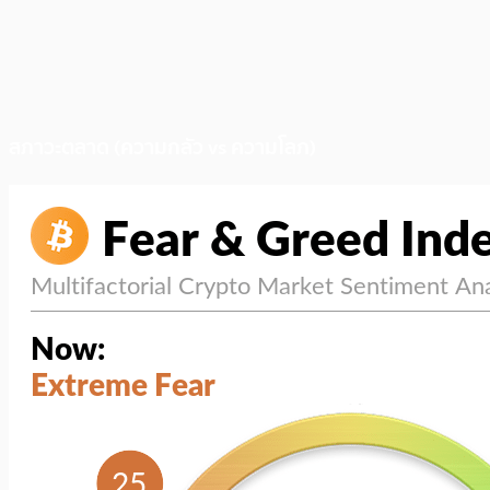
สภาวะตลาด (ความกลัว vs ความโลภ)