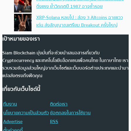
ดิ่งแรง ย้ำวิกฤตปี 1987 อาจซ้ำรอย
XRP-Solana หลบไป : ส่อง 3 Altcoins ฉายแวว
เด่น ส่งสัญญาณเตรียม Breakout ครั้งใหญ่
เป้าหมายของเรา
Siam Blockchain มุ่งมั่นที่จะช่วยนำเสนอสารเกี่ยวกับ
Cryptocurrency และเทคโนโลยีบล็อกเชนเพื่อคนไทย ในภาษาไทย เรา
รวบรวมข้อมูลส่วนใหญ่จากเว็บไซต์และเว็บบอร์ดต่างประเทศและนำมา
แปลส่งตรงถึงฟีดคุณ
เกี่ยวกับเว็บไซต์นี้
ทีมงาน
ติดต่อเรา
นโยบายความเป็นส่วนตัว
ข้อตกลงในการใช้งาน
Advertise
RSS
ตั้งค่าคุกกี้