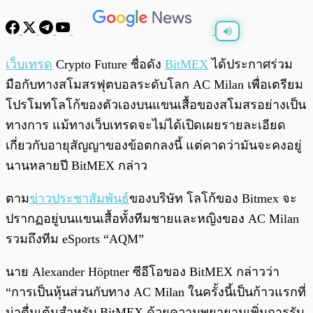
พร้อมเล่น
0:00
/
0:00
เว็บเทรด
Crypto Future ชื่อดัง
BitMEX
ได้ประกาศร่วม
มือกับทางสโมสรฟุตบอลระดับโลก AC Milan เพื่อเตรียม
โปรโมทโลโก้ของตัวเองบนแขนเสื้อของสโมสรอย่างเป็น
ทางการ แม้ทางเว็บเทรดจะไม่ได้เปิดเผยรายละเอียด
เกี่ยวกับอายุสัญญาของข้อตกลงนี้ แต่คาดว่ามันจะคงอยู่
นานหลายปี BitMEX กล่าว
ตาม
ข่าวประชาสัมพันธ์
ของบริษัท โลโก้ของ Bitmex จะ
ปรากฏอยู่บนแขนเสื้อทั้งทีมชายและหญิงของ AC Milan
รวมถึงทีม eSports “AQM”
นาย Alexander Höptner ซีอีโอของ BitMEX กล่าวว่า
“การเป็นหุ้นส่วนกับทาง AC Milan ในครั้งนี้เป็นก้าวแรกที่
น่าตื่นเต้นสำหรับ BitMEX ด้วยความพยายามเพิ่มการรับ