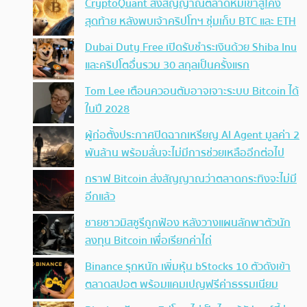
CryptoQuant ส่งสัญญาณตลาดหมีเข้าสู่โค้ง
สุดท้าย หลังพบเจ้าคริปโทฯ ซุ่มเก็บ BTC และ ETH
Dubai Duty Free เปิดรับชำระเงินด้วย Shiba Inu
และคริปโตอื่นรวม 30 สกุลเป็นครั้งแรก
Tom Lee เตือนควอนตัมอาจเจาะระบบ Bitcoin ได้
ในปี 2028
ผู้ก่อตั้งประกาศปิดฉากเหรียญ AI Agent มูลค่า 2
พันล้าน พร้อมลั่นจะไม่มีการช่วยเหลืออีกต่อไป
กราฟ Bitcoin ส่งสัญญาณว่าตลาดกระทิงจะไม่มี
อีกแล้ว
ชายชาวมิสซูรีถูกฟ้อง หลังวางแผนลักพาตัวนัก
ลงทุน Bitcoin เพื่อเรียกค่าไถ่
Binance รุกหนัก เพิ่มหุ้น bStocks 10 ตัวดังเข้า
ตลาดสปอต พร้อมแคมเปญฟรีค่าธรรมเนียม