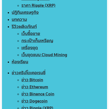
ราคา Ripple (XRP)
ปฏิทินเศรษฐกิจ
บทความ
รีวิวผลิตภัณฑ์
เว็บซื้อขาย
กระเป๋าเก็บเหรียญ
เครื่องขุด
เว็บขุดแบบ Cloud Mining
ห้องเรียน
ข่าวคริปโตเคอเรนซี่
ข่าว Bitcoin
ข่าว Ethereum
ข่าว Binance Coin
ข่าว Dogecoin
ข่าว Ripple (XRP)