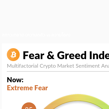
สภาวะตลาด (ความกลัว vs ความโลภ)