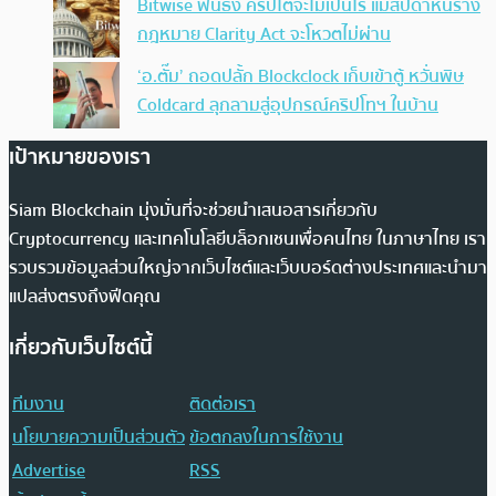
Bitwise ฟันธง คริปโตจะไม่เป็นไร แม้สัปดาห์นี้ร่าง
กฎหมาย Clarity Act จะโหวตไม่ผ่าน
‘อ.ตั๊ม’ ถอดปลั้ก Blockclock เก็บเข้าตู้ หวั่นพิษ
Coldcard ลุกลามสู่อุปกรณ์คริปโทฯ ในบ้าน
เป้าหมายของเรา
Siam Blockchain มุ่งมั่นที่จะช่วยนำเสนอสารเกี่ยวกับ
Cryptocurrency และเทคโนโลยีบล็อกเชนเพื่อคนไทย ในภาษาไทย เรา
รวบรวมข้อมูลส่วนใหญ่จากเว็บไซต์และเว็บบอร์ดต่างประเทศและนำมา
แปลส่งตรงถึงฟีดคุณ
เกี่ยวกับเว็บไซต์นี้
ทีมงาน
ติดต่อเรา
นโยบายความเป็นส่วนตัว
ข้อตกลงในการใช้งาน
Advertise
RSS