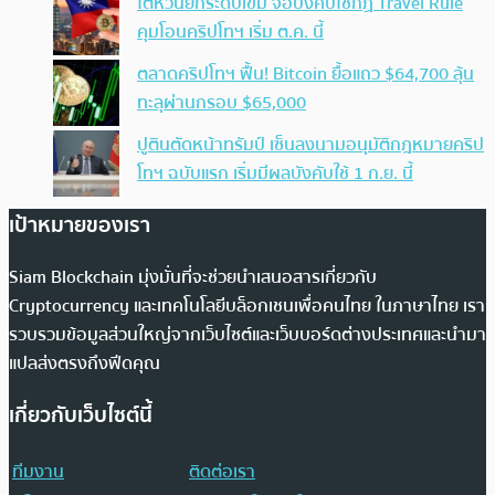
ไต้หวันยกระดับเข้ม จ่อบังคับใช้กฏ Travel Rule
คุมโอนคริปโทฯ เริ่ม ต.ค. นี้
ตลาดคริปโทฯ ฟื้น! Bitcoin ยื้อแถว $64,700 ลุ้น
ทะลุผ่านกรอบ $65,000
ปูตินตัดหน้าทรัมป์ เซ็นลงนามอนุมัติกฎหมายคริป
โทฯ ฉบับแรก เริ่มมีผลบังคับใช้ 1 ก.ย. นี้
เป้าหมายของเรา
Siam Blockchain มุ่งมั่นที่จะช่วยนำเสนอสารเกี่ยวกับ
Cryptocurrency และเทคโนโลยีบล็อกเชนเพื่อคนไทย ในภาษาไทย เรา
รวบรวมข้อมูลส่วนใหญ่จากเว็บไซต์และเว็บบอร์ดต่างประเทศและนำมา
แปลส่งตรงถึงฟีดคุณ
เกี่ยวกับเว็บไซต์นี้
ทีมงาน
ติดต่อเรา