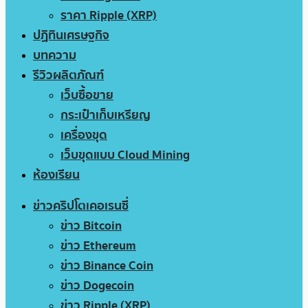
ราคา Ripple (XRP)
ปฏิทินเศรษฐกิจ
บทความ
รีวิวผลิตภัณฑ์
เว็บซื้อขาย
กระเป๋าเก็บเหรียญ
เครื่องขุด
เว็บขุดแบบ Cloud Mining
ห้องเรียน
ข่าวคริปโตเคอเรนซี่
ข่าว Bitcoin
ข่าว Ethereum
ข่าว Binance Coin
ข่าว Dogecoin
ข่าว Ripple (XRP)