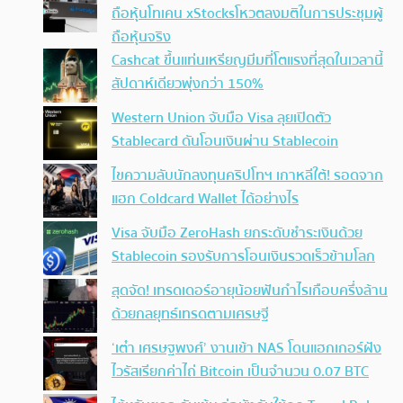
ถือหุ้นโทเคน xStocksโหวตลงมติในการประชุมผู้
ถือหุ้นจริง
Cashcat ขึ้นแท่นเหรียญมีมที่โตแรงที่สุดในเวลานี้
สัปดาห์เดียวพุ่งกว่า 150%
Western Union จับมือ Visa ลุยเปิดตัว
Stablecard ดันโอนเงินผ่าน Stablecoin
ไขความลับนักลงทุนคริปโทฯ เกาหลีใต้! รอดจาก
แฮก Coldcard Wallet ได้อย่างไร
Visa จับมือ ZeroHash ยกระดับชำระเงินด้วย
Stablecoin รองรับการโอนเงินรวดเร็วข้ามโลก
สุดจัด! เทรดเดอร์อายุน้อยฟันกำไรเกือบครึ่งล้าน
ด้วยกลยุทธ์เทรดตามเศรษฐี
‘เต๋า เศรษฐพงศ์’ งานเข้า NAS โดนแฮกเกอร์ฝัง
ไวรัสเรียกค่าไถ่ Bitcoin เป็นจำนวน 0.07 BTC