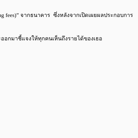
0:00
/
0:00
eaking fees)” จากธนาคาร ซึ่งหลังจากเปิดเผยผลประกอบการ
จะออกมาชี้แจงให้ทุกคนเห็นถึงรายได้ของเธอ
.