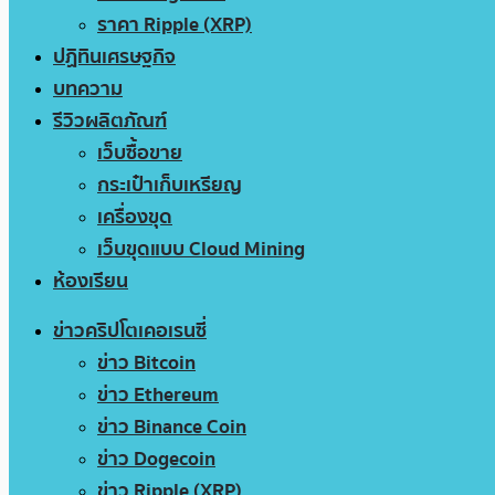
ราคา Ripple (XRP)
ปฏิทินเศรษฐกิจ
บทความ
รีวิวผลิตภัณฑ์
เว็บซื้อขาย
กระเป๋าเก็บเหรียญ
เครื่องขุด
เว็บขุดแบบ Cloud Mining
ห้องเรียน
ข่าวคริปโตเคอเรนซี่
ข่าว Bitcoin
ข่าว Ethereum
ข่าว Binance Coin
ข่าว Dogecoin
ข่าว Ripple (XRP)